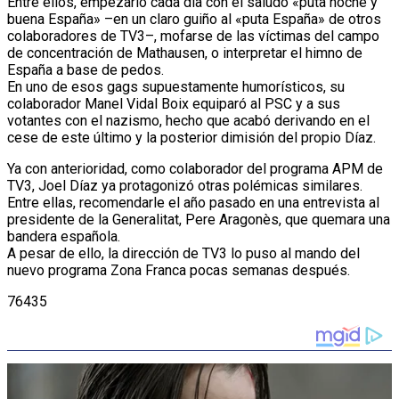
Entre ellos, empezarlo cada día con el saludo «puta noche y
buena España» –en un claro guiño al «puta España» de otros
colaboradores de TV3–, mofarse de las víctimas del campo
de concentración de Mathausen, o interpretar el himno de
España a base de pedos.
En uno de esos gags supuestamente humorísticos, su
colaborador Manel Vidal Boix equiparó al PSC y a sus
votantes con el nazismo, hecho que acabó derivando en el
cese de este último y la posterior dimisión del propio Díaz.
Ya con anterioridad, como colaborador del programa APM de
TV3, Joel Díaz ya protagonizó otras polémicas similares.
Entre ellas, recomendarle el año pasado en una entrevista al
presidente de la Generalitat, Pere Aragonès, que quemara una
bandera española.
A pesar de ello, la dirección de TV3 lo puso al mando del
nuevo programa Zona Franca pocas semanas después.
76435