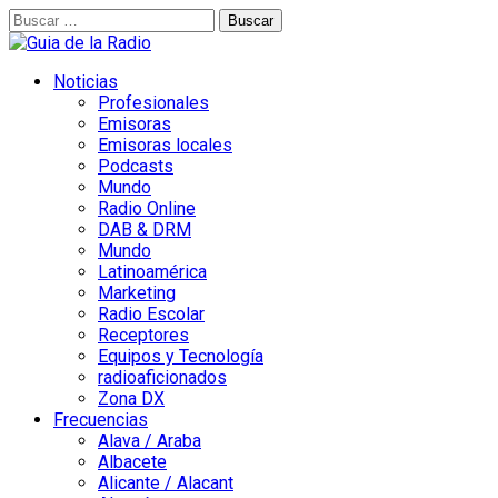
Buscar:
Noticias
Profesionales
Emisoras
Emisoras locales
Podcasts
Mundo
Radio Online
DAB & DRM
Mundo
Latinoamérica
Marketing
Radio Escolar
Receptores
Equipos y Tecnología
radioaficionados
Zona DX
Frecuencias
Alava / Araba
Albacete
Alicante / Alacant