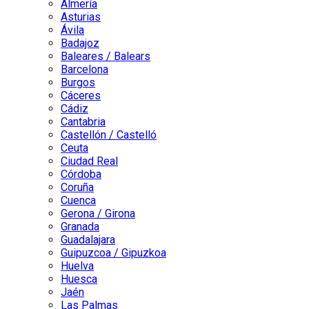
Almería
Asturias
Ávila
Badajoz
Baleares / Balears
Barcelona
Burgos
Cáceres
Cádiz
Cantabria
Castellón / Castelló
Ceuta
Ciudad Real
Córdoba
Coruña
Cuenca
Gerona / Girona
Granada
Guadalajara
Guipuzcoa / Gipuzkoa
Huelva
Huesca
Jaén
Las Palmas