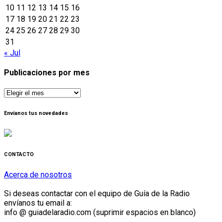
10
11
12
13
14
15
16
17
18
19
20
21
22
23
24
25
26
27
28
29
30
31
« Jul
Publicaciones por mes
Publicaciones
por
mes
Envíanos tus novedades
CONTACTO
Acerca de nosotros
Si deseas contactar con el equipo de Guía de la Radio
envíanos tu email a:
info @ guiadelaradio.com (suprimir espacios en blanco)