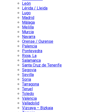
León
Lérida / Lleida
Lugo
Madrid
Málaga
Melilla
Murcia
Navarra
Orense / Ourense
Palencia
Pontevedra
Rioja, La
Salamanca
Santa Cruz de Tenerife
Segovia
Sevilla
Soria
Tarragona
Teruel
Toledo
Valencia
Valladolid
Vizcaya – Bizkaia