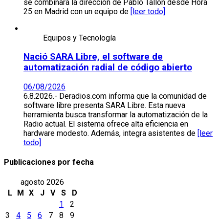
se combinará la dirección de Pablo Tallón desde Hora
25 en Madrid con un equipo de
[leer todo]
Equipos y Tecnología
Nació SARA Libre, el software de
automatización radial de código abierto
06/08/2026
6.8.2026.- Deradios.com informa que la comunidad de
software libre presenta SARA Libre. Esta nueva
herramienta busca transformar la automatización de la
Radio actual. El sistema ofrece alta eficiencia en
hardware modesto. Además, integra asistentes de
[leer
todo]
Publicaciones por fecha
agosto 2026
L
M
X
J
V
S
D
1
2
3
4
5
6
7
8
9