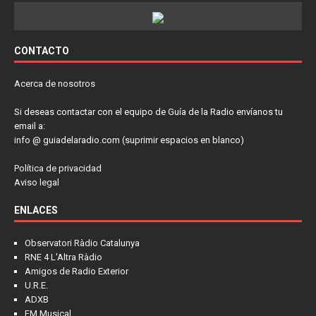
CONTACTO
Acerca de nosotros
Si deseas contactar con el equipo de Guía de la Radio envíanos tu
email a:
info @ guiadelaradio.com (suprimir espacios en blanco)
Política de privacidad
Aviso legal
ENLACES
Observatori Ràdio Catalunya
RNE 4 L'Altra Ràdio
Amigos de Radio Exterior
U.R.E.
ADXB
FM Musical