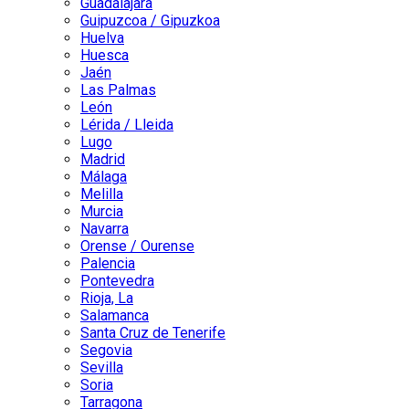
Guadalajara
Guipuzcoa / Gipuzkoa
Huelva
Huesca
Jaén
Las Palmas
León
Lérida / Lleida
Lugo
Madrid
Málaga
Melilla
Murcia
Navarra
Orense / Ourense
Palencia
Pontevedra
Rioja, La
Salamanca
Santa Cruz de Tenerife
Segovia
Sevilla
Soria
Tarragona