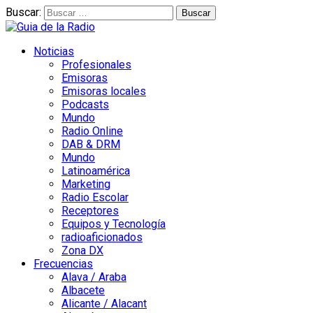
Buscar:
Noticias
Profesionales
Emisoras
Emisoras locales
Podcasts
Mundo
Radio Online
DAB & DRM
Mundo
Latinoamérica
Marketing
Radio Escolar
Receptores
Equipos y Tecnología
radioaficionados
Zona DX
Frecuencias
Alava / Araba
Albacete
Alicante / Alacant