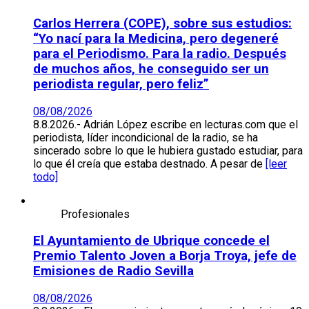
Carlos Herrera (COPE), sobre sus estudios:
“Yo nací para la Medicina, pero degeneré
para el Periodismo. Para la radio. Después
de muchos años, he conseguido ser un
periodista regular, pero feliz”
08/08/2026
8.8.2026.- Adrián López escribe en lecturas.com que el
periodista, líder incondicional de la radio, se ha
sincerado sobre lo que le hubiera gustado estudiar, para
lo que él creía que estaba destnado. A pesar de
[leer
todo]
Profesionales
El Ayuntamiento de Ubrique concede el
Premio Talento Joven a Borja Troya, jefe de
Emisiones de Radio Sevilla
08/08/2026