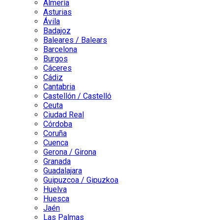
Almería
Asturias
Ávila
Badajoz
Baleares / Balears
Barcelona
Burgos
Cáceres
Cádiz
Cantabria
Castellón / Castelló
Ceuta
Ciudad Real
Córdoba
Coruña
Cuenca
Gerona / Girona
Granada
Guadalajara
Guipuzcoa / Gipuzkoa
Huelva
Huesca
Jaén
Las Palmas