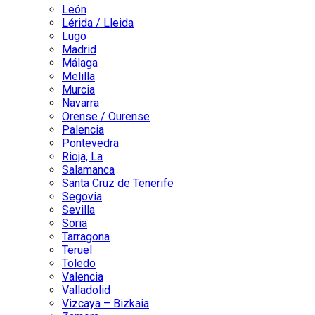
León
Lérida / Lleida
Lugo
Madrid
Málaga
Melilla
Murcia
Navarra
Orense / Ourense
Palencia
Pontevedra
Rioja, La
Salamanca
Santa Cruz de Tenerife
Segovia
Sevilla
Soria
Tarragona
Teruel
Toledo
Valencia
Valladolid
Vizcaya – Bizkaia