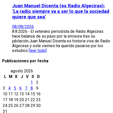
Juan Manuel Dicenta (ex Radio Algeciras):
‘La radio siempre va a ser lo que la sociedad
quiere que sea’
08/08/2026
8.8.2026.- El veterano periodista de Radio Algeciras
hace balance de su paso por la emisora tras su
jubilación.Juan Manuel Dicenta es historia viva de Radio
Algeciras y este viernes ha querido pasarse por los
estudios
[leer todo]
Publicaciones por fecha
agosto 2026
L
M
X
J
V
S
D
1
2
3
4
5
6
7
8
9
10
11
12
13
14
15
16
17
18
19
20
21
22
23
24
25
26
27
28
29
30
31