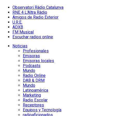
Observatori Ràdio Catalunya
RNE 4 L'Altra Ràdio
Amigos de Radio Exterior
U.R.E.
ADXB
FM Musical
Escuchar radios online
Noticias
Profesionales
Emisoras
Emisoras locales
Podcasts
Mundo
Radio Online
DAB & DRM
Mundo
Latinoamérica
Marketing
Radio Escolar
Receptores
Equipos y Tecnología
radioaficionados