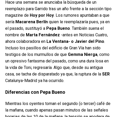
Hace una semana se anunciaba la búsqueda de un
reemplazo para Garrido tras un año frente a la sección tipo
magazine de
Hoy por Hoy
. Los rumores apuntaban a que
sería
Macarena Berlín
quien le reemplazaría pues, ya en
el pasado, sustituyó a
Pepa Bueno
. También suena el
nombre de
Marta Fernández
-antes en Noticias Cuatro,
ahora colaboradora en
La Ventana- o Javier del Pino
.
Incluso los pasillos del edificio de Gran Vía han sido
testigos de los murmullos de que
Gemma Nierga
, como
un opresivo fantasma del pasado, como una dura losa en
la vida de Toni, regresaría. Algo que, desde su antigua
casa, se tacha de disparatado ya que, la ruptura de la
SER
Catalunya-Madrid ya ha ocurrido.
Diferencias con Pepa Bueno
Mientras los oyentes toman el segundo (o tercer) café de
la mañana, cuando apenas pasan minutos de las señales
horarias de las 10 de la mañana, la tensión se apodera de