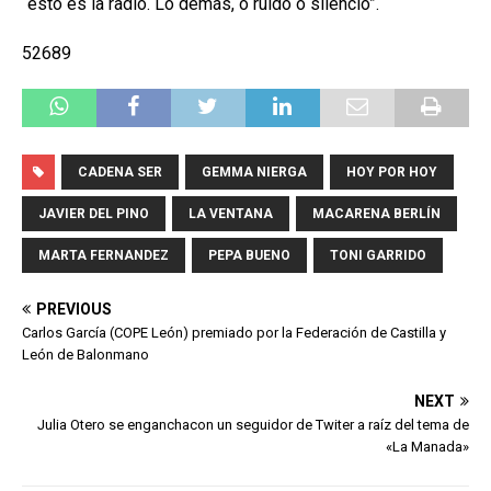
“esto es la radio. Lo demás, o ruido o silencio”.
52689
CADENA SER
GEMMA NIERGA
HOY POR HOY
JAVIER DEL PINO
LA VENTANA
MACARENA BERLÍN
MARTA FERNANDEZ
PEPA BUENO
TONI GARRIDO
PREVIOUS
Carlos García (COPE León) premiado por la Federación de Castilla y
León de Balonmano
NEXT
Julia Otero se enganchacon un seguidor de Twiter a raíz del tema de
«La Manada»