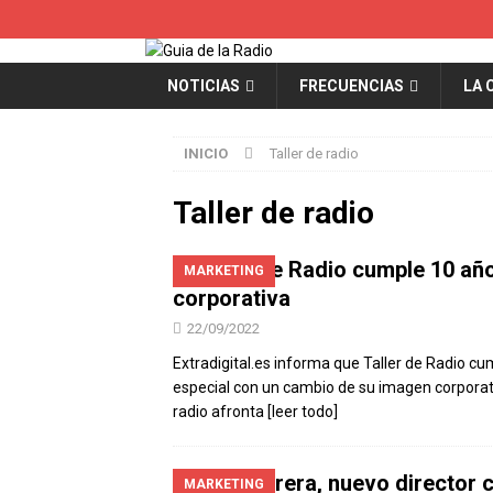
NOTICIAS
FRECUENCIAS
LA 
INICIO
Taller de radio
Taller de radio
Taller de Radio cumple 10 añ
MARKETING
corporativa
22/09/2022
Extradigital.es informa que Taller de Radio cu
especial con un cambio de su imagen corporat
radio afronta
[leer todo]
Jordi Cirera, nuevo director 
MARKETING