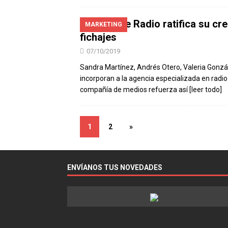
Taller de Radio ratifica su c
MARKETING
fichajes
07/10/2019
Sandra Martínez, Andrés Otero, Valeria Gonzá
incorporan a la agencia especializada en radio
compañía de medios refuerza así
[leer todo]
1
2
»
ENVÍANOS TUS NOVEDADES