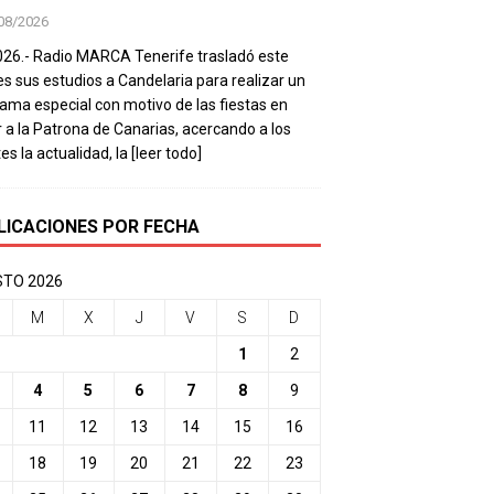
08/2026
026.- Radio MARCA Tenerife trasladó este
es sus estudios a Candelaria para realizar un
ama especial con motivo de las fiestas en
 a la Patrona de Canarias, acercando a los
es la actualidad, la
[leer todo]
LICACIONES POR FECHA
TO 2026
M
X
J
V
S
D
1
2
4
5
6
7
8
9
11
12
13
14
15
16
18
19
20
21
22
23