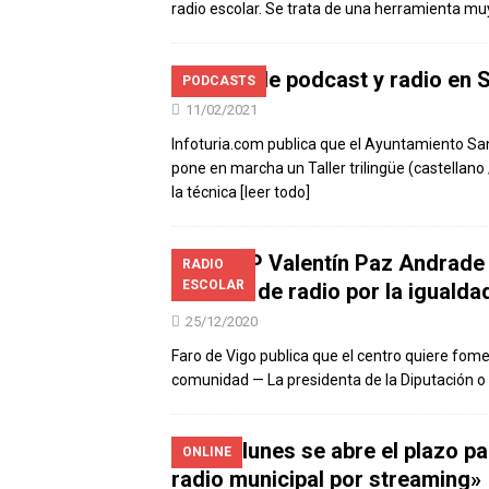
radio escolar. Se trata de una herramienta m
Taller de podcast y radio en
PODCASTS
11/02/2021
Infoturia.com publica que el Ayuntamiento Sa
pone en marcha un Taller trilingüe (castellano
la técnica
[leer todo]
El CIFP Valentín Paz Andrade 
RADIO
ESCOLAR
un taller de radio por la igualda
25/12/2020
Faro de Vigo publica que el centro quiere fomen
comunidad — La presidenta de la Diputación o
Este lunes se abre el plazo par
ONLINE
radio municipal por streaming»