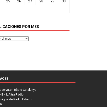
25
26
27
28
29
30
LICACIONES POR MES
LACES
bservatori Ràdio Catalunya
NE 4 L'Altra Ràdio
migos de Radio Exterior
R.E.