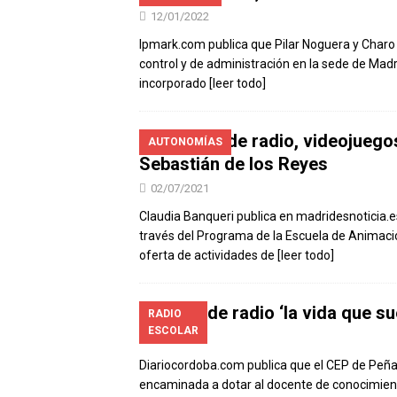
12/01/2022
Ipmark.com publica que Pilar Noguera y Charo
control y de administración en la sede de Madri
incorporado
[leer todo]
Talleres de radio, videojuegos
AUTONOMÍAS
Sebastián de los Reyes
02/07/2021
Claudia Banqueri publica en madridesnoticia.
través del Programa de la Escuela de Animaci
oferta de actividades de
[leer todo]
Taller de radio ‘la vida que
RADIO
ESCOLAR
07/04/2021
Diariocordoba.com publica que el CEP de Peñ
encaminada a dotar al docente de conocimien