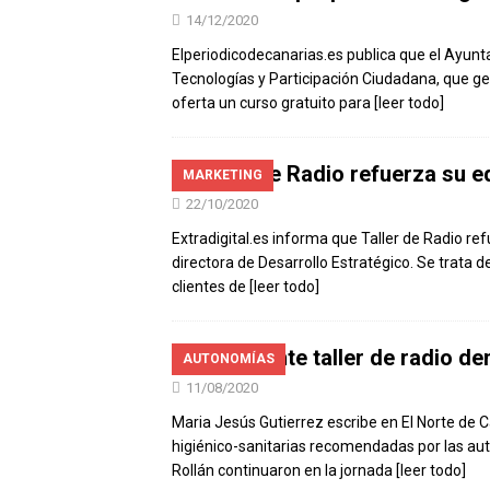
14/12/2020
Elperiodicodecanarias.es publica que el Ayunt
Tecnologías y Participación Ciudadana, que ges
oferta un curso gratuito para
[leer todo]
Taller de Radio refuerza su e
MARKETING
22/10/2020
Extradigital.es informa que Taller de Radio r
directora de Desarrollo Estratégico. Se trata 
clientes de
[leer todo]
Interesante taller de radio de
AUTONOMÍAS
11/08/2020
Maria Jesús Gutierrez escribe en El Norte de C
higiénico-sanitarias recomendadas por las aut
Rollán continuaron en la jornada
[leer todo]