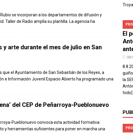
Troya
 Rubio se incorporan a los departamentos de difusión y
d. Taller de Radio amplía su plantilla. La agencia ha
PRO
El 
Ant
 y arte durante el mes de julio en San
ant
08/
8.8.2
es que el Ayuntamiento de San Sebastián de los Reyes, a
guiño
ón e Información Juvenil Espacio Abierto ha programado una
la SE
Antón
todo]
 suena’ del CEP de Peñarroya-Pueblonuevo
PUB
arroya-Pueblonuevo convoca esta actividad formativa
PRO
to y herramientas suficientes para poner en marcha una