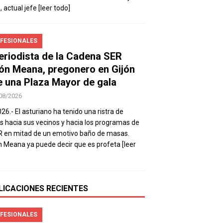
, actual jefe
[leer todo]
FESIONALES
periodista de la Cadena SER
ón Meana, pregonero en Gijón
e una Plaza Mayor de gala
08/2026
026.- El asturiano ha tenido una ristra de
s hacia sus vecinos y hacia los programas de
R en mitad de un emotivo baño de masas.
 Meana ya puede decir que es profeta
[leer
LICACIONES RECIENTES
FESIONALES