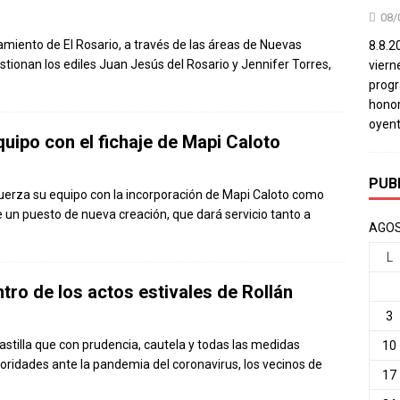
08/
amiento de El Rosario, a través de las áreas de Nuevas
8.8.2
tionan los ediles Juan Jesús del Rosario y Jennifer Torres,
viern
progr
honor
oyent
quipo con el fichaje de Mapi Caloto
PUB
efuerza su equipo con la incorporación de Mapi Caloto como
de un puesto de nueva creación, que dará servicio tanto a
AGOS
L
ntro de los actos estivales de Rollán
3
astilla que con prudencia, cautela y todas las medidas
10
oridades ante la pandemia del coronavirus, los vecinos de
17