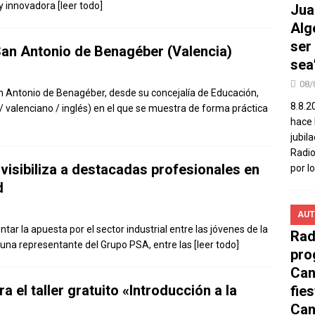
uy innovadora
[leer todo]
Jua
Alg
ser
 San Antonio de Benagéber (Valencia)
sea
08/
n Antonio de Benagéber, desde su concejalía de Educación,
8.8.2
 / valenciano / inglés) en el que se muestra de forma práctica
hace 
jubil
Radio
visibiliza a destacadas profesionales en
por l
d
AUT
tar la apuesta por el sector industrial entre las jóvenes de la
Rad
 una representante del Grupo PSA, entre las
[leer todo]
pro
Can
a el taller gratuito «Introducción a la
fie
Can