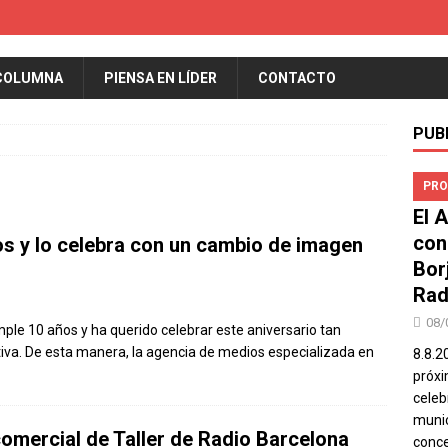
COLUMNA
PIENSA EN LÍDER
CONTACTO
PUB
PRO
El 
con
os y lo celebra con un cambio de imagen
Bor
Rad
08/
mple 10 años y ha querido celebrar este aniversario tan
iva. De esta manera, la agencia de medios especializada en
8.8.2
próxi
celeb
munic
comercial de Taller de Radio Barcelona
conce