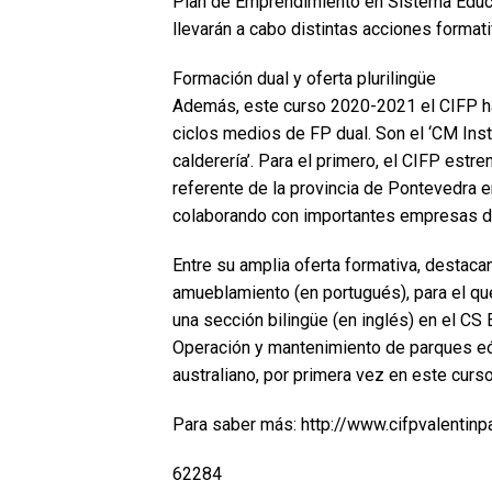
Plan de Emprendimiento en Sistema Educat
llevarán a cabo distintas acciones forma
Formación dual y oferta plurilingüe
Además, este curso 2020-2021 el CIFP h
ciclos medios de FP dual. Son el ‘CM Inst
calderería’. Para el primero, el CIFP est
referente de la provincia de Pontevedra e
colaborando con importantes empresas del
Entre su amplia oferta formativa, destaca
amueblamiento (en portugués), para el que
una sección bilingüe (en inglés) en el C
Operación y mantenimiento de parques eól
australiano, por primera vez en este curso
Para saber más: http://www.cifpvalentin
62284