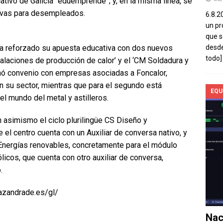
ivo de Galicia “eduemprende”; y, en la misma línea, se
tivas para desempleados.
6.8.2
un pr
que s
a reforzado su apuesta educativa con dos nuevos
desde
todo]
alaciones de producción de calor’ y el ‘CM Soldadura y
renó convenio con empresas asociadas a Foncalor,
n su sector, mientras que para el segundo está
EQU
 mundo del metal y astilleros.
n asimismo el ciclo plurilingüe CS Diseño y
 el centro cuenta con un Auxiliar de conversa nativo, y
S Energías renovables, concretamente para el módulo
icos, que cuenta con otro auxiliar de conversa,
.
pazandrade.es/gl/
Nac