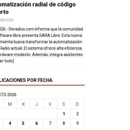
omatización radial de código
erto
/08/2026
026.- Deradios.com informa que la comunidad
ftware libre presenta SARA Libre. Esta nueva
mienta busca transformar la automatización
 Radio actual. El sistema ofrece alta eficiencia
rdware modesto. Además, integra asistentes
eer todo]
LICACIONES POR FECHA
TO 2026
M
X
J
V
S
D
1
2
4
5
6
7
8
9