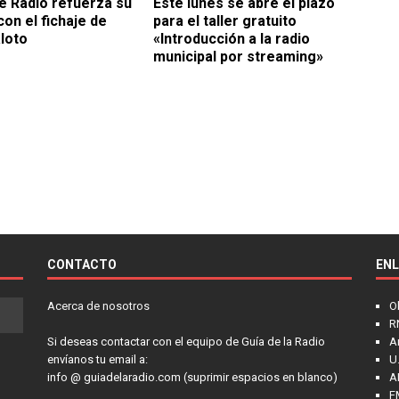
de Radio refuerza su
Este lunes se abre el plazo
con el fichaje de
para el taller gratuito
loto
«Introducción a la radio
municipal por streaming»
CONTACTO
EN
Acerca de nosotros
O
R
Si deseas contactar con el equipo de Guía de la Radio
A
envíanos tu email a:
U.
info @ guiadelaradio.com (suprimir espacios en blanco)
A
F