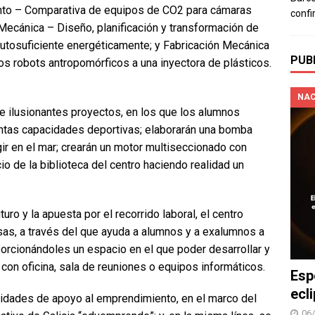
ento – Comparativa de equipos de CO2 para cámaras
confi
Mecánica – Diseño, planificación y transformación de
 autosuficiente energéticamente; y Fabricación Mecánica
PUB
os robots antropomórficos a una inyectora de plásticos.
NAC
 ilusionantes proyectos, en los que los alumnos
intas capacidades deportivas; elaborarán una bomba
ir en el mar; crearán un motor multiseccionado con
io de la biblioteca del centro haciendo realidad un
uro y la apuesta por el recorrido laboral, el centro
as, a través del que ayuda a alumnos y a exalumnos a
porcionándoles un espacio en el que poder desarrollar y
con oficina, sala de reuniones o equipos informáticos.
Esp
ecl
vidades de apoyo al emprendimiento, en el marco del
06