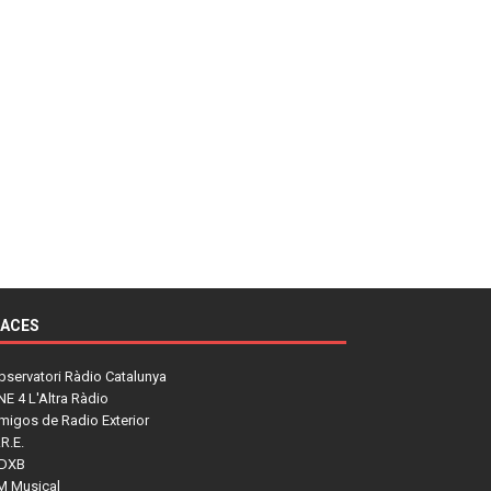
LACES
bservatori Ràdio Catalunya
NE 4 L'Altra Ràdio
migos de Radio Exterior
R.E.
DXB
M Musical