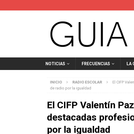
NOTICIAS
FRECUENCIAS
LA
INICIO
RADIO ESCOLAR
El CIFP Vale
de radio por la igualdad
El CIFP Valentín Paz
destacadas profesion
por la igualdad