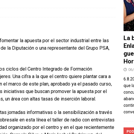
La b
fomentar la apuesta por el sector industrial entre las
Enl
de la Diputación o una representante del Grupo PSA,
gue
Hor
los ciclos del Centro Integrado de Formación
06
es. Una cifra a la que el centro quiere plantar cara a
6.8.2
n el marco de este plan, aprobado ya el pasado curso,
que l
s iniciativas que buscan promover la apuesta por el
concu
s, un área con altas tasas de inserción laboral.
aband
conti
tas jornadas informativas o la sensibilización a través
conv
obresale en esta línea el taller de radio con entrevistas
ad organizado por el centro y en el que recientemente
POD