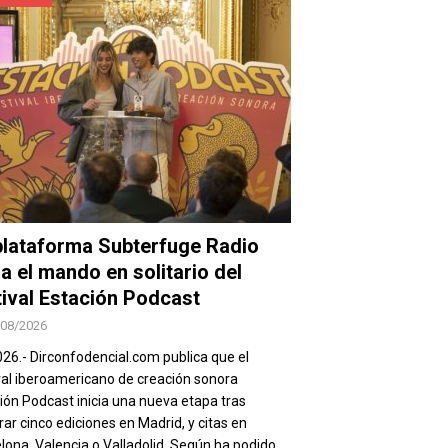
plataforma Subterfuge Radio
a el mando en solitario del
tival Estación Podcast
/08/2026
026.- Dirconfodencial.com publica que el
val iberoamericano de creación sonora
ión Podcast inicia una nueva etapa tras
rar cinco ediciones en Madrid, y citas en
lona, Valencia o Valladolid. Según ha podido