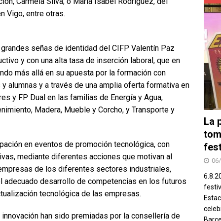
ción, Carmela Silva; o María Isabel Rodríguez, del
 Vigo, entre otras.
as grandes señas de identidad del CIFP Valentín Paz
tivo y con una alta tasa de inserción laboral, que en
ndo más allá en su apuesta por la formación con
 y alumnas y a través de una amplia oferta formativa en
es y FP Dual en las familias de Energía y Agua,
enimiento, Madera, Mueble y Corcho, y Transporte y
La 
tom
cipación en eventos de promoción tecnológica, con
fes
ctivas, mediante diferentes acciones que motivan al
06
empresas de los diferentes sectores industriales,
6.8.2
l adecuado desarrollo de competencias en los futuros
festi
tualización tecnológica de las empresas.
Estac
celeb
e innovación han sido premiadas por la consellería de
Barce