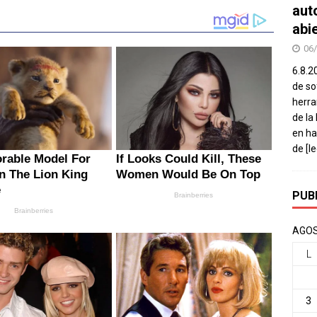
aut
abi
06
6.8.2
de so
herra
de la
en ha
de
[l
PUB
AGOS
L
3