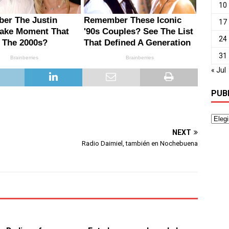
10
17
24
31
« Jul
PUB
NEXT
Radio Daimiel, también en Nochebuena