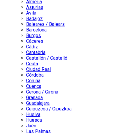
Almería
Asturias
Ávila
Badajoz
Baleares / Balears
Barcelona
Burgos
Cáceres
Cádiz
Cantabria
Castellón / Castelló
Ceuta
Ciudad Real
Córdoba
Coruña
Cuenca
Gerona / Girona
Granada
Guadalajara
Guipuzcoa / Gipuzkoa
Huelva
Huesca
Jaén
Las Palmas