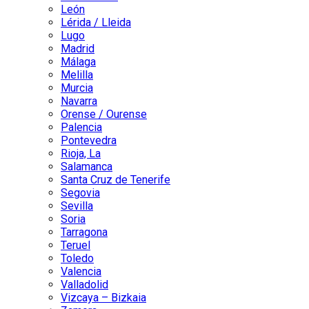
León
Lérida / Lleida
Lugo
Madrid
Málaga
Melilla
Murcia
Navarra
Orense / Ourense
Palencia
Pontevedra
Rioja, La
Salamanca
Santa Cruz de Tenerife
Segovia
Sevilla
Soria
Tarragona
Teruel
Toledo
Valencia
Valladolid
Vizcaya – Bizkaia