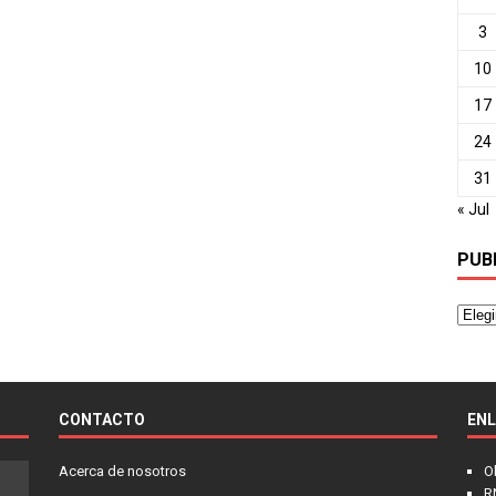
3
10
17
24
31
« Jul
PUB
CONTACTO
EN
Acerca de nosotros
O
R