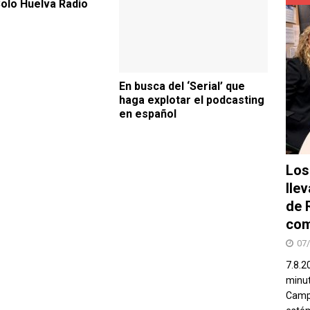
Solo Huelva Radio
En busca del ‘Serial’ que
haga explotar el podcasting
en español
Los
lle
de 
com
07
7.8.2
minut
Campo