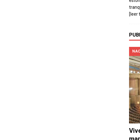
estó
tranq
[leer 
PUB
NAC
Viv
man