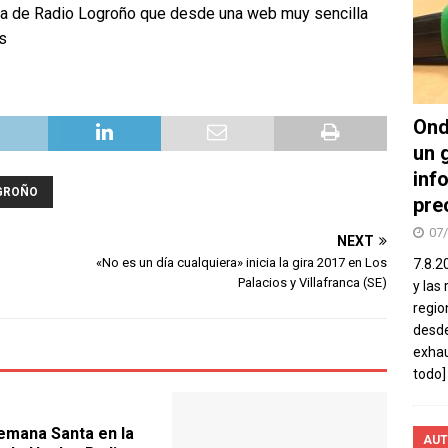
rata de Radio Logroño que desde una web muy sencilla
s
Ond
un 
inf
GROÑO
pre
07
NEXT
«No es un día cualquiera» inicia la gira 2017 en Los
7.8.2
Palacios y Villafranca (SE)
y las
regio
desde
exhau
todo]
emana Santa en la
AUT