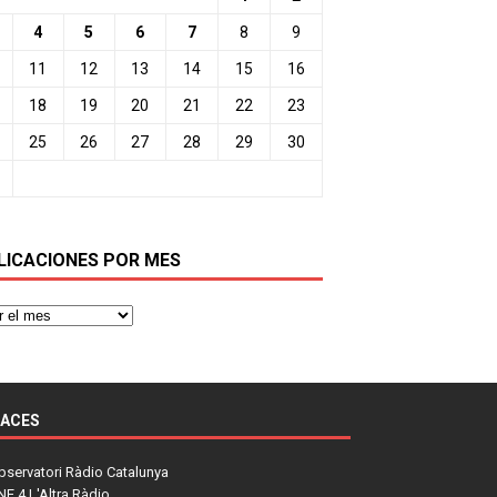
4
5
6
7
8
9
11
12
13
14
15
16
18
19
20
21
22
23
25
26
27
28
29
30
LICACIONES POR MES
LACES
bservatori Ràdio Catalunya
NE 4 L'Altra Ràdio