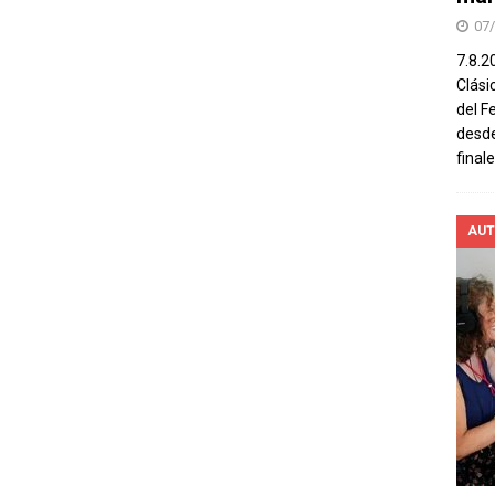
07
7.8.2
Clási
del F
desde
final
AUT