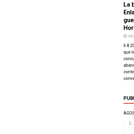
La b
Enl
gue
Hor
06
6.8.2
que l
concu
aband
conti
conv
PUB
AGOS
L