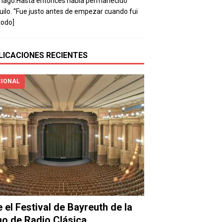
mago.Hasta entonces había permanecido
uilo. “Fue justo antes de empezar cuando fui
todo]
LICACIONES RECIENTES
IONAL
e el Festival de Bayreuth de la
o de Radio Clásica