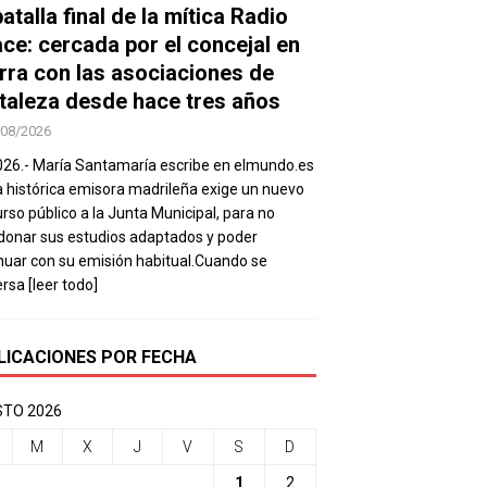
atalla final de la mítica Radio
ace: cercada por el concejal en
rra con las asociaciones de
taleza desde hace tres años
/08/2026
026.- María Santamaría escribe en elmundo.es
a histórica emisora madrileña exige un nuevo
rso público a la Junta Municipal, para no
onar sus estudios adaptados y poder
nuar con su emisión habitual.Cuando se
ersa
[leer todo]
LICACIONES POR FECHA
TO 2026
M
X
J
V
S
D
1
2