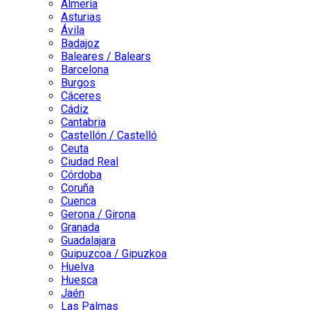
Almería
Asturias
Ávila
Badajoz
Baleares / Balears
Barcelona
Burgos
Cáceres
Cádiz
Cantabria
Castellón / Castelló
Ceuta
Ciudad Real
Córdoba
Coruña
Cuenca
Gerona / Girona
Granada
Guadalajara
Guipuzcoa / Gipuzkoa
Huelva
Huesca
Jaén
Las Palmas