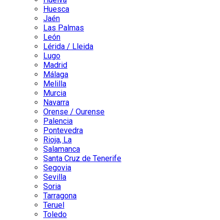
Huesca
Jaén
Las Palmas
León
Lérida / Lleida
Lugo
Madrid
Málaga
Melilla
Murcia
Navarra
Orense / Ourense
Palencia
Pontevedra
Rioja, La
Salamanca
Santa Cruz de Tenerife
Segovia
Sevilla
Soria
Tarragona
Teruel
Toledo