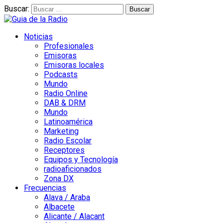
Buscar:
Noticias
Profesionales
Emisoras
Emisoras locales
Podcasts
Mundo
Radio Online
DAB & DRM
Mundo
Latinoamérica
Marketing
Radio Escolar
Receptores
Equipos y Tecnología
radioaficionados
Zona DX
Frecuencias
Alava / Araba
Albacete
Alicante / Alacant