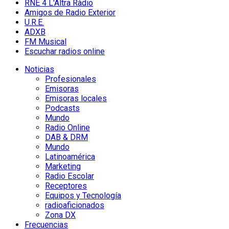
RNE 4 L'Altra Ràdio
Amigos de Radio Exterior
U.R.E.
ADXB
FM Musical
Escuchar radios online
Noticias
Profesionales
Emisoras
Emisoras locales
Podcasts
Mundo
Radio Online
DAB & DRM
Mundo
Latinoamérica
Marketing
Radio Escolar
Receptores
Equipos y Tecnología
radioaficionados
Zona DX
Frecuencias