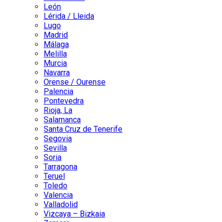
León
Lérida / Lleida
Lugo
Madrid
Málaga
Melilla
Murcia
Navarra
Orense / Ourense
Palencia
Pontevedra
Rioja, La
Salamanca
Santa Cruz de Tenerife
Segovia
Sevilla
Soria
Tarragona
Teruel
Toledo
Valencia
Valladolid
Vizcaya – Bizkaia