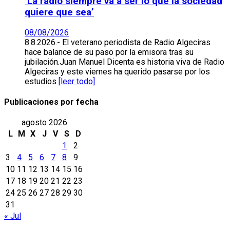
‘La radio siempre va a ser lo que la sociedad
quiere que sea’
08/08/2026
8.8.2026.- El veterano periodista de Radio Algeciras
hace balance de su paso por la emisora tras su
jubilación.Juan Manuel Dicenta es historia viva de Radio
Algeciras y este viernes ha querido pasarse por los
estudios
[leer todo]
Publicaciones por fecha
agosto 2026
L
M
X
J
V
S
D
1
2
3
4
5
6
7
8
9
10
11
12
13
14
15
16
17
18
19
20
21
22
23
24
25
26
27
28
29
30
31
« Jul