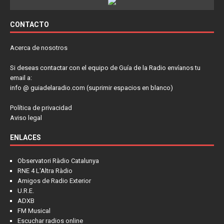
CONTACTO
Acerca de nosotros
Si deseas contactar con el equipo de Guía de la Radio envíanos tu
email a:
info @ guiadelaradio.com (suprimir espacios en blanco)
Política de privacidad
Aviso legal
ENLACES
Observatori Ràdio Catalunya
RNE 4 L'Altra Ràdio
Amigos de Radio Exterior
U.R.E.
ADXB
FM Musical
Escuchar radios online