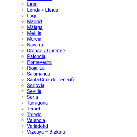
León
Lérida / Lleida
Lugo
Madrid
Málaga
Melilla
Murcia
Navarra
Orense / Ourense
Palencia
Pontevedra
Rioja, La
Salamanca
Santa Cruz de Tenerife
Segovia
Sevilla
Soria
Tarragona
Teruel
Toledo
Valencia
Valladolid
Vizcaya – Bizkaia