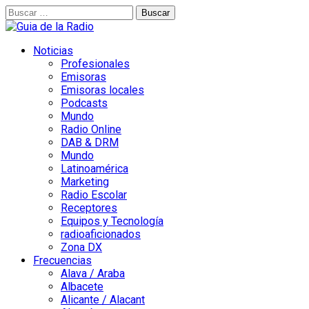
Buscar:
Noticias
Profesionales
Emisoras
Emisoras locales
Podcasts
Mundo
Radio Online
DAB & DRM
Mundo
Latinoamérica
Marketing
Radio Escolar
Receptores
Equipos y Tecnología
radioaficionados
Zona DX
Frecuencias
Alava / Araba
Albacete
Alicante / Alacant