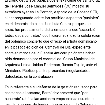
El Diario de Avisos publica que el exalcalde de Santa Cruz
de Tenerife José Manuel Bermúdez (CC) mostró su
extrañeza ayer en La Portada, espacio de la Cadena SER,
al ser preguntado sobre los posibles aspectos “punibles”
en el denominado caso Juan Luis Guerra, porque, a su
juicio, fue precisamente dicha emisora la que “suscribió
todos esos contratos” que hicieron realidad la celebración
del polémico concierto que ofreció el artista dominicano
en la pasada edición del Carnaval de Día, expediente
ahora en manos de la Fiscalía Anticorrupción tras haber
sido denunciado por el concejal del Grupo Municipal de
Izquierda Unida-Unidas Podemos, Ramón Trujillo, ante el
Ministerio Público, por las presuntas irregularidades
detectadas en la contratación.
En lo referente a su defensa de la gestión realizada para
contar con el cantante, Bermúdez aseveró que “por
supuesto” ratifica las acciones emprendidas durante su
mandato, ya que, de hecho, el nuevo grupo de Gobierno de