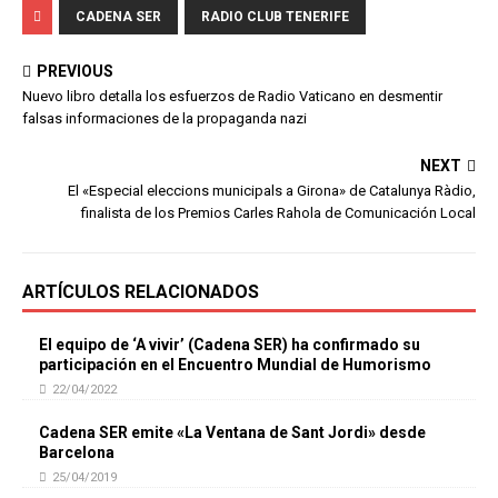
CADENA SER
RADIO CLUB TENERIFE
PREVIOUS
Nuevo libro detalla los esfuerzos de Radio Vaticano en desmentir
falsas informaciones de la propaganda nazi
NEXT
El «Especial eleccions municipals a Girona» de Catalunya Ràdio,
finalista de los Premios Carles Rahola de Comunicación Local
ARTÍCULOS RELACIONADOS
El equipo de ‘A vivir’ (Cadena SER) ha confirmado su
participación en el Encuentro Mundial de Humorismo
22/04/2022
Cadena SER emite «La Ventana de Sant Jordi» desde
Barcelona
25/04/2019