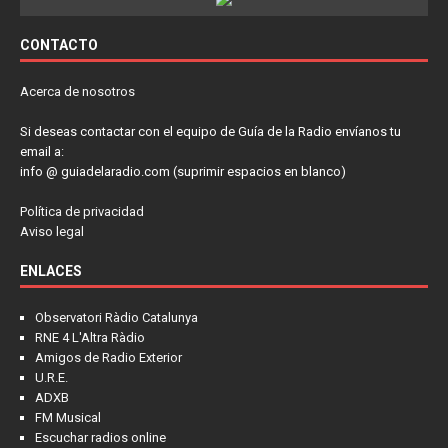
CONTACTO
Acerca de nosotros
Si deseas contactar con el equipo de Guía de la Radio envíanos tu
email a:
info @ guiadelaradio.com (suprimir espacios en blanco)
Política de privacidad
Aviso legal
ENLACES
Observatori Ràdio Catalunya
RNE 4 L'Altra Ràdio
Amigos de Radio Exterior
U.R.E.
ADXB
FM Musical
Escuchar radios online