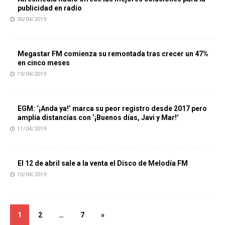
publicidad en radio
30/04/2019
Megastar FM comienza su remontada tras crecer un 47%
en cinco meses
19/04/2019
EGM: ‘¡Anda ya!’ marca su peor registro desde 2017 pero
amplía distancias con ‘¡Buenos días, Javi y Mar!’
11/04/2019
El 12 de abril sale a la venta el Disco de Melodía FM
10/04/2019
1
2
…
7
»