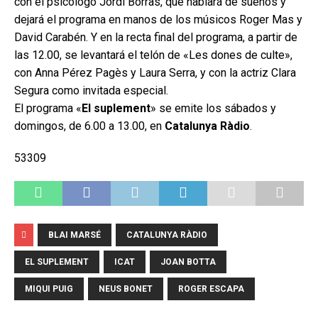
con el psicólogo Jordi Borràs, que hablará de sueños y
dejará el programa en manos de los músicos Roger Mas y
David Carabén. Y en la recta final del programa, a partir de
las 12.00, se levantará el telón de «Les dones de culte»,
con Anna Pérez Pagès y Laura Serra, y con la actriz Clara
Segura como invitada especial.
El programa «
El suplement
» se emite los sábados y
domingos, de 6.00 a 13.00, en
Catalunya Ràdio
.
53309
BLAI MARSÉ
CATALUNYA RÀDIO
EL SUPLEMENT
ICAT
JOAN BOTTA
MIQUI PUIG
NEUS BONET
ROGER ESCAPA