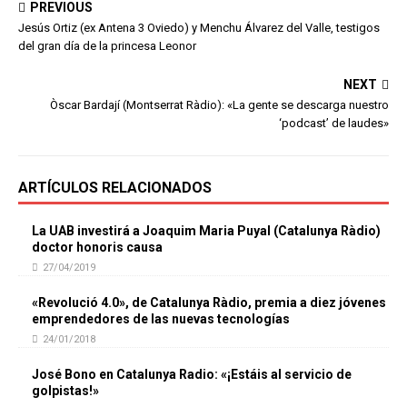
PREVIOUS
Jesús Ortiz (ex Antena 3 Oviedo) y Menchu Álvarez del Valle, testigos
del gran día de la princesa Leonor
NEXT
Òscar Bardají (Montserrat Ràdio): «La gente se descarga nuestro
‘podcast’ de laudes»
ARTÍCULOS RELACIONADOS
La UAB investirá a Joaquim Maria Puyal (Catalunya Ràdio)
doctor honoris causa
27/04/2019
«Revolució 4.0», de Catalunya Ràdio, premia a diez jóvenes
emprendedores de las nuevas tecnologías
24/01/2018
José Bono en Catalunya Radio: «¡Estáis al servicio de
golpistas!»