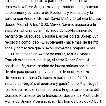
La actualidad continuará a partir de las 9.00, con la
entrevista a Pere Aragonés, vicepresidente del gobierno
autonómico y consejero de Economía y Hacienda, y la
tertulia con Andrea Mármol, David Miró y Estefanía Molina,
desde Madrid. A las 10.00, Mayka Navarro inaugurará la
sección «L’hora negra» hablando del doble crimen del
pantano de Susqueda. Después, el periodista Josep Cuní
recordará como ideó «El suplement» hace más de treinta
años y comentará qué nuevos proyectos prepara. A las
11.00, en la sección «Amor de mare», María Dolores
Estruch presentará a su hijo, el actor Roger Coma. A
continuación, nueva sesión de buena música con la lista
de hits para quitar el polvo a ritmo de soul, en «Les
diversions de Núria Graham». A partir de las 12.00, en
«L’arca de Nogué», el cocinero y gastrónomo Pep Nogué
hablará de manzanas con Lorenzo Frigola, presidente del
Consejo Regulador de la Indicación Geográfica Protegida
Poma de Girona. Y para acabar, «Els homes clásics» Albert