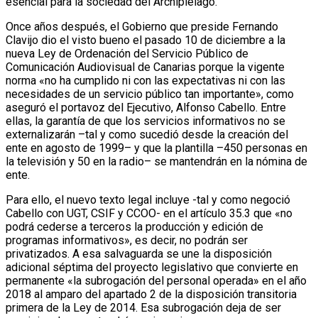
esencial para la sociedad del Archipiélago.
Once años después, el Gobierno que preside Fernando
Clavijo dio el visto bueno el pasado 10 de diciembre a la
nueva Ley de Ordenación del Servicio Público de
Comunicación Audiovisual de Canarias porque la vigente
norma «no ha cumplido ni con las expectativas ni con las
necesidades de un servicio público tan importante», como
aseguró el portavoz del Ejecutivo, Alfonso Cabello. Entre
ellas, la garantía de que los servicios informativos no se
externalizarán –tal y como sucedió desde la creación del
ente en agosto de 1999– y que la plantilla –450 personas en
la televisión y 50 en la radio– se mantendrán en la nómina de
ente.
Para ello, el nuevo texto legal incluye -tal y como negoció
Cabello con UGT, CSIF y CCOO- en el artículo 35.3 que «no
podrá cederse a terceros la producción y edición de
programas informativos», es decir, no podrán ser
privatizados. A esa salvaguarda se une la disposición
adicional séptima del proyecto legislativo que convierte en
permanente «la subrogación del personal operada» en el año
2018 al amparo del apartado 2 de la disposición transitoria
primera de la Ley de 2014. Esa subrogación deja de ser