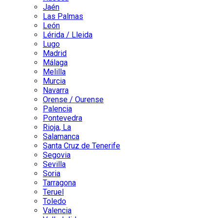
Jaén
Las Palmas
León
Lérida / Lleida
Lugo
Madrid
Málaga
Melilla
Murcia
Navarra
Orense / Ourense
Palencia
Pontevedra
Rioja, La
Salamanca
Santa Cruz de Tenerife
Segovia
Sevilla
Soria
Tarragona
Teruel
Toledo
Valencia