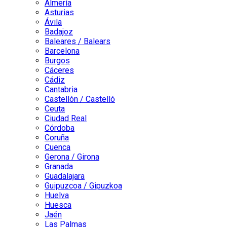
Almería
Asturias
Ávila
Badajoz
Baleares / Balears
Barcelona
Burgos
Cáceres
Cádiz
Cantabria
Castellón / Castelló
Ceuta
Ciudad Real
Córdoba
Coruña
Cuenca
Gerona / Girona
Granada
Guadalajara
Guipuzcoa / Gipuzkoa
Huelva
Huesca
Jaén
Las Palmas