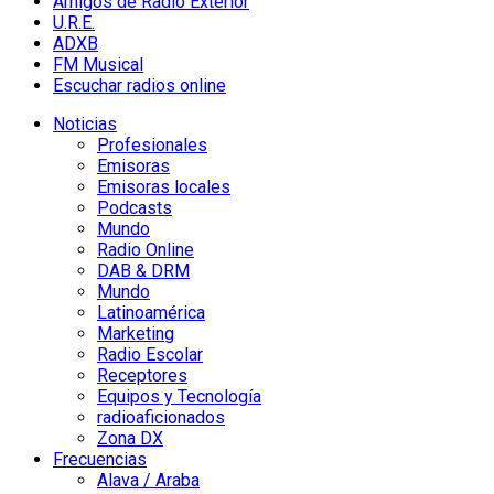
Amigos de Radio Exterior
U.R.E.
ADXB
FM Musical
Escuchar radios online
Noticias
Profesionales
Emisoras
Emisoras locales
Podcasts
Mundo
Radio Online
DAB & DRM
Mundo
Latinoamérica
Marketing
Radio Escolar
Receptores
Equipos y Tecnología
radioaficionados
Zona DX
Frecuencias
Alava / Araba