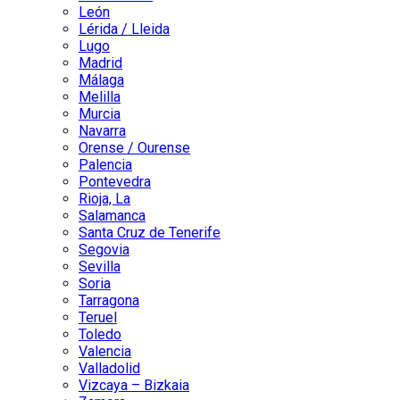
León
Lérida / Lleida
Lugo
Madrid
Málaga
Melilla
Murcia
Navarra
Orense / Ourense
Palencia
Pontevedra
Rioja, La
Salamanca
Santa Cruz de Tenerife
Segovia
Sevilla
Soria
Tarragona
Teruel
Toledo
Valencia
Valladolid
Vizcaya – Bizkaia