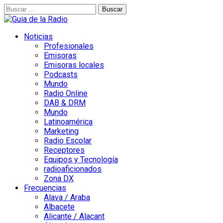
Buscar:
Noticias
Profesionales
Emisoras
Emisoras locales
Podcasts
Mundo
Radio Online
DAB & DRM
Mundo
Latinoamérica
Marketing
Radio Escolar
Receptores
Equipos y Tecnología
radioaficionados
Zona DX
Frecuencias
Alava / Araba
Albacete
Alicante / Alacant