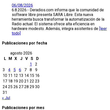
06/08/2026
6.8.2026.- Deradios.com informa que la comunidad de
software libre presenta SARA Libre. Esta nueva
herramienta busca transformar la automatización de la
Radio actual. El sistema ofrece alta eficiencia en
hardware modesto. Además, integra asistentes de
[leer
todo]
Publicaciones por fecha
agosto 2026
L
M
X
J
V
S
D
1
2
3
4
5
6
7
8
9
10
11
12
13
14
15
16
17
18
19
20
21
22
23
24
25
26
27
28
29
30
31
« Jul
Publicaciones por mes