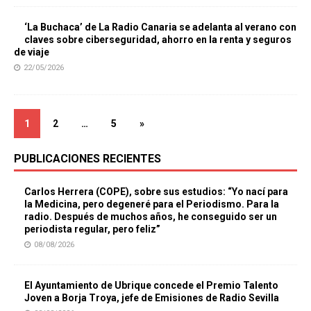
‘La Buchaca’ de La Radio Canaria se adelanta al verano con
claves sobre ciberseguridad, ahorro en la renta y seguros
de viaje
22/05/2026
1
2
…
5
»
PUBLICACIONES RECIENTES
Carlos Herrera (COPE), sobre sus estudios: “Yo nací para
la Medicina, pero degeneré para el Periodismo. Para la
radio. Después de muchos años, he conseguido ser un
periodista regular, pero feliz”
08/08/2026
El Ayuntamiento de Ubrique concede el Premio Talento
Joven a Borja Troya, jefe de Emisiones de Radio Sevilla