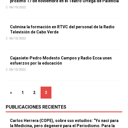
próximo 17 de noviembre en el Teatro Ortega de Palencia
06/10/2022
Culmina la formación en RTVC del personal de la Radio
Televisión de Cabo Verde
06/10/2022
Cajasiete-Pedro Modesto Campos y Radio Ecca unen
esfuerzos por la educación
06/10/2022
«
1
2
3
PUBLICACIONES RECIENTES
Carlos Herrera (COPE), sobre sus estudios: “Yo nací para
la Medicina, pero degeneré para el Periodismo. Para la