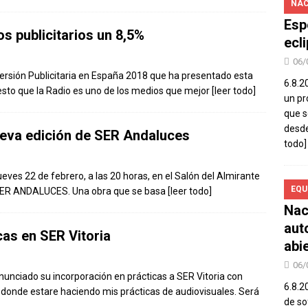
NAC
Esp
s publicitarios un 8,5%
ecl
06/
nversión Publicitaria en España 2018 que ha presentado esta
6.8.2
sto que la Radio es uno de los medios que mejor
[leer todo]
un pr
que s
desde
ueva edición de SER Andaluces
todo]
ves 22 de febrero, a las 20 horas, en el Salón del Almirante
EQU
cd SER ANDALUCES. Una obra que se basa
[leer todo]
Nac
aut
cas en SER Vitoria
abi
06/
nunciado su incorporación en prácticas a SER Vitoria con
6.8.2
donde estare haciendo mis prácticas de audiovisuales. Será
de so