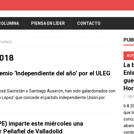
COLUMNA
PIENSA EN LÍDER
CONTACTO
PUB
rcoles)
2018
AUT
La b
Enl
mio ‘Independiente del año’ por el ULEG
gue
Hor
osé Sacristán o Santiago Auserón, han sido galardonados con
06/
o López’ que concede el partido independiente Unión por
6.8.2
que l
concu
E) imparte este miércoles una
aband
 Peñafiel de Valladolid
conti