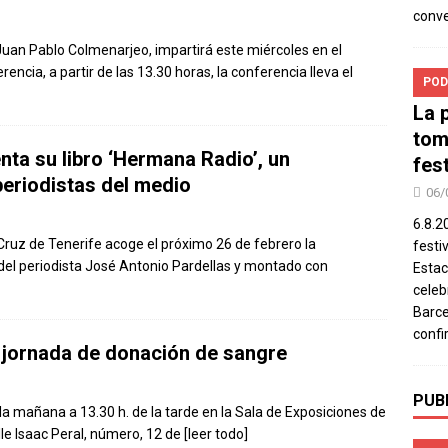
conv
 Juan Pablo Colmenarjeo, impartirá este miércoles en el
encia, a partir de las 13.30 horas, la conferencia lleva el
POD
La 
tom
nta su libro ‘Hermana Radio’, un
fes
eriodistas del medio
06/
6.8.2
 Cruz de Tenerife acoge el próximo 26 de febrero la
festi
del periodista José Antonio Pardellas y montado con
Estac
celeb
Barce
confi
 jornada de donación de sangre
PUB
e la mañana a 13.30 h. de la tarde en la Sala de Exposiciones de
lle Isaac Peral, número, 12 de
[leer todo]