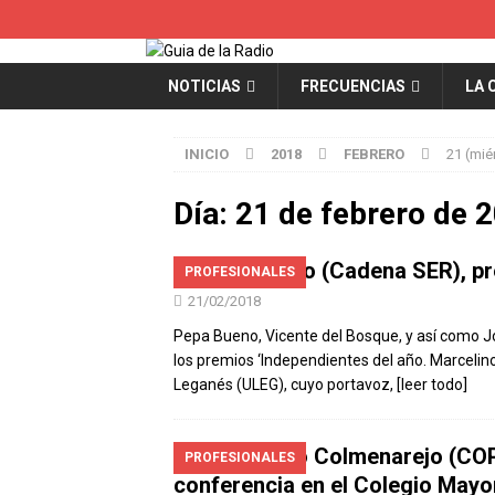
NOTICIAS
FRECUENCIAS
LA 
INICIO
2018
FEBRERO
21 (mié
Día:
21 de febrero de 
Pepa Bueno (Cadena SER), pre
PROFESIONALES
21/02/2018
Pepa Bueno, Vicente del Bosque, y así como J
los premios ‘Independientes del año. Marcelin
Leganés (ULEG), cuyo portavoz,
[leer todo]
Juan Pablo Colmenarejo (COP
PROFESIONALES
conferencia en el Colegio Mayor