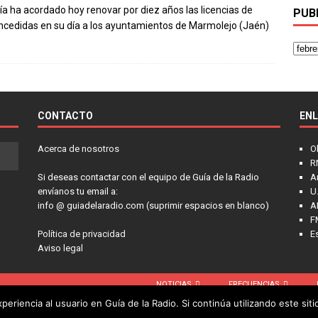
ía ha acordado hoy renovar por diez años las licencias de
PUB
ncedidas en su día a los ayuntamientos de Marmolejo (Jaén)
CONTACTO
EN
Acerca de nosotros
O
R
Si deseas contactar con el equipo de Guía de la Radio
A
envíanos tu email a:
U.
info @ guiadelaradio.com (suprimir espacios en blanco)
A
F
Política de privacidad
E
Aviso legal
NOTICIAS
FRECUENCIAS
eriencia al usuario en Guía de la Radio. Si continúa utilizando este si