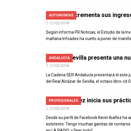
RAC 1 incrementa sus ingreso
AUTONOMÍAS
21/02/2018
Según informa PR Noticias, el Estudio de la I
mañana Infoadex ha vuelto a poner de manifie
Radio Sevilla presenta una n
ANDALUCÍA
21/02/2018
La Cadena SER Andalucía presentará el este jue
del Real Alcázar de Sevilla, el octavo libro-
Kevin Ibañez inicia sus prácti
PROFESIONALES
21/02/2018
Desde su perfil de Facebook Kevin Ibañez ha a
estetexto: Tengo muchas ganitas de contaros 
en LA RADIO, y
[leer todo]