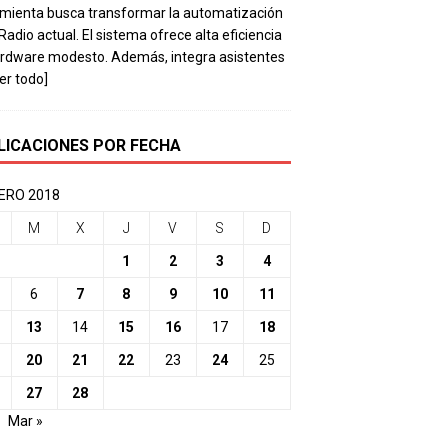
mienta busca transformar la automatización
 Radio actual. El sistema ofrece alta eficiencia
rdware modesto. Además, integra asistentes
eer todo]
LICACIONES POR FECHA
ERO 2018
M
X
J
V
S
D
1
2
3
4
6
7
8
9
10
11
13
14
15
16
17
18
20
21
22
23
24
25
27
28
Mar »