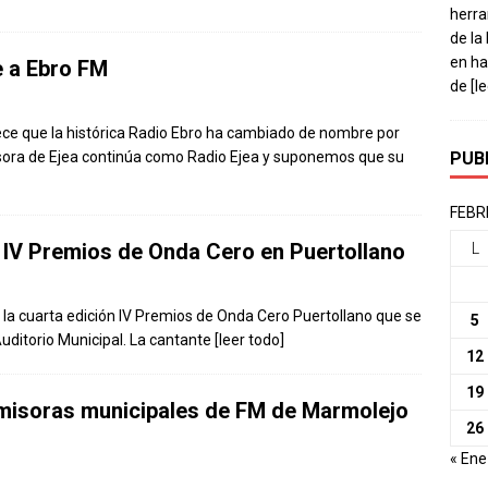
herra
de la
en ha
 a Ebro FM
de
[l
e que la histórica Radio Ebro ha cambiado de nombre por
sora de Ejea continúa como Radio Ejea y suponemos que su
PUB
FEBR
s IV Premios de Onda Cero en Puertollano
L
la cuarta edición IV Premios de Onda Cero Puertollano que se
5
Auditorio Municipal. La cantante
[leer todo]
12
19
emisoras municipales de FM de Marmolejo
26
« Ene