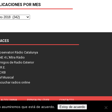
LICACIONES POR MES
LACES
bservatori Ràdio Catalunya
NE 4 L'Altra Ràdio
migos de Radio Exterior
R.E.
DXB
M Musical
scuchar radios online
LA COLUMNA
PIENSA EN LÍDER
CONTACTO
tio asumiremos que está de acuerdo.
Estoy de acuerdo