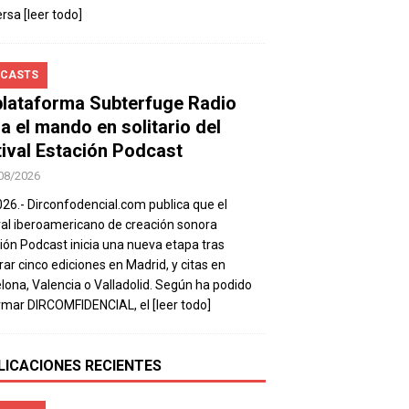
ersa
[leer todo]
CASTS
plataforma Subterfuge Radio
a el mando en solitario del
tival Estación Podcast
08/2026
026.- Dirconfodencial.com publica que el
val iberoamericano de creación sonora
ión Podcast inicia una nueva etapa tras
rar cinco ediciones en Madrid, y citas en
lona, Valencia o Valladolid. Según ha podido
rmar DIRCOMFIDENCIAL, el
[leer todo]
LICACIONES RECIENTES