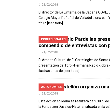
21/02/2018
El director de La Linterna de la Cadena COPE,
Colegio Mayor Peñafiel de Valladolid una confer
título
[leer todo]
José Antonio Pardellas prese
PROFESIONALES
compendio de entrevistas con p
21/02/2018
El Ámbito Cultural de El Corte Inglés de Santa
presentación del libro «Hermana Radio», obra 
ilustraciones de
[leer todo]
COPE Castellón organiza una
AUTONOMÍAS
21/02/2018
Esta acción solidaria se realizará de 9.30 h. d
la Fundación Dávalos-Fletcher situada en la ca