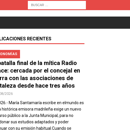
LICACIONES RECIENTES
ONOMÍAS
atalla final de la mítica Radio
ace: cercada por el concejal en
rra con las asociaciones de
taleza desde hace tres años
08/2026
026.- María Santamaría escribe en elmundo.es
a histórica emisora madrileña exige un nuevo
rso público a la Junta Municipal, para no
onar sus estudios adaptados y poder
nuar con su emisión habitual.Cuando se