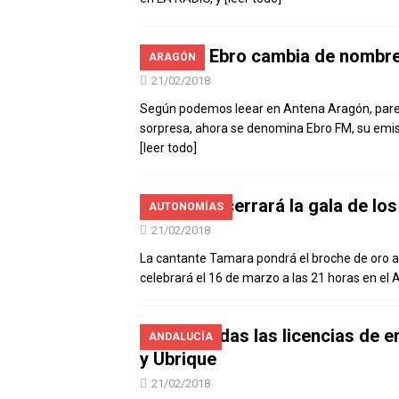
Radio Ebro cambia de nombre
ARAGÓN
21/02/2018
Según podemos leear en Antena Aragón, parec
sorpresa, ahora se denomina Ebro FM, su emi
[leer todo]
Tamara cerrará la gala de lo
AUTONOMÍAS
21/02/2018
La cantante Tamara pondrá el broche de oro a 
celebrará el 16 de marzo a las 21 horas en el 
Renovadas las licencias de 
ANDALUCÍA
y Ubrique
21/02/2018