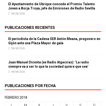
El Ayuntamiento de Ubrique concede el Premio Talento
Joven a Borja Troya, jefe de Emisiones de Radio Sevilla
08/08/2026
PUBLICACIONES RECIENTES
El periodista de la Cadena SER Antón Meana, pregonero en
Gijón ante una Plaza Mayor de gala
08/08/2026
Juan Manuel Dicenta (ex Radio Algeciras): ‘La radio
siempre va a ser lo que la sociedad quiere que sea’
08/08/2026
PUBLICACIONES POR FECHA
FEBRERO 2018
L
M
X
J
V
S
D