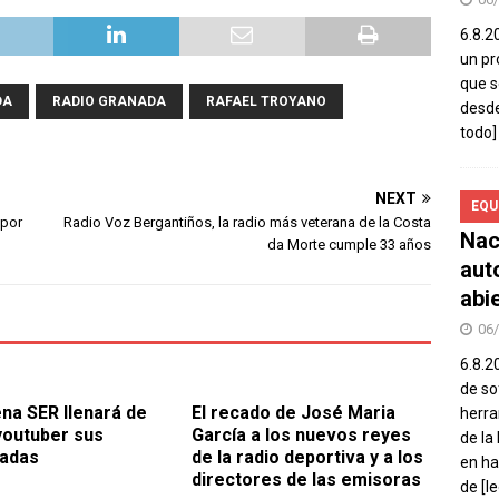
6.8.2
un pr
que s
DA
RADIO GRANADA
RAFAEL TROYANO
desde
todo]
NEXT
EQU
 por
Radio Voz Bergantiños, la radio más veterana de la Costa
Nac
da Morte cumple 33 años
aut
abi
06
6.8.2
de so
na SER llenará de
El recado de José Maria
herra
outuber sus
García a los nuevos reyes
de la
adas
de la radio deportiva y a los
en ha
directores de las emisoras
de
[l