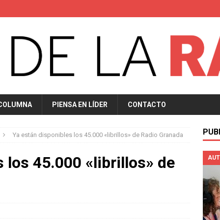
 COLUMNA
PIENSA EN LÍDER
CONTACTO
PUB
Ya están disponibles los 45.000 «librillos» de Radio Granada
 los 45.000 «librillos» de
AUT