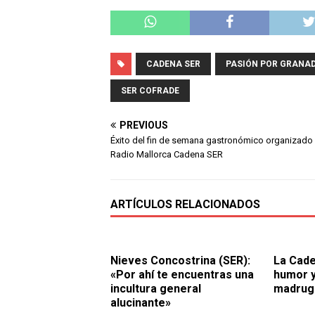
CADENA SER
PASIÓN POR GRANA
SER COFRADE
PREVIOUS
Éxito del fin de semana gastronómico organizado
Radio Mallorca Cadena SER
ARTÍCULOS RELACIONADOS
Nieves Concostrina (SER):
La Cade
«Por ahí te encuentras una
humor y
incultura general
madrug
alucinante»