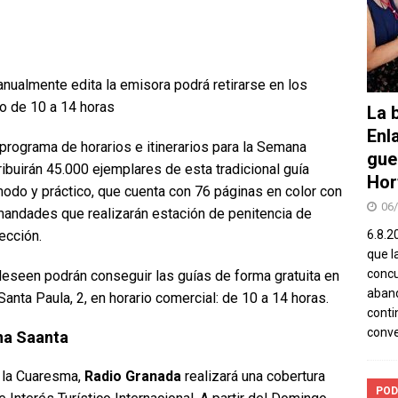
anualmente edita la emisora podrá retirarse en los
io de 10 a 14 horas
La b
Enl
programa de horarios e itinerarios para la Semana
gue
ribuirán 45.000 ejemplares de esta tradicional guía
Hor
modo y práctico, que cuenta con 76 páginas en color con
06
rmandades que realizarán estación de penitencia de
cción.
6.8.2
que l
concu
deseen podrán conseguir las guías de forma gratuita en
aband
 Santa Paula, 2, en horario comercial: de 10 a 14 horas.
conti
conv
na Saanta
 la Cuaresma,
Radio Granada
realizará una cobertura
POD