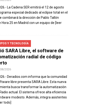
026.- La Cadena SER emitirá el 12 de agosto
ograma especial dedicado al eclipse total en el
e combinará la dirección de Pablo Tallón
 Hora 25 en Madrid con un equipo de
[leer
IPOS Y TECNOLOGÍA
ió SARA Libre, el software de
omatización radial de código
erto
/08/2026
026.- Deradios.com informa que la comunidad
ftware libre presenta SARA Libre. Esta nueva
mienta busca transformar la automatización
 Radio actual. El sistema ofrece alta eficiencia
rdware modesto. Además, integra asistentes
eer todo]