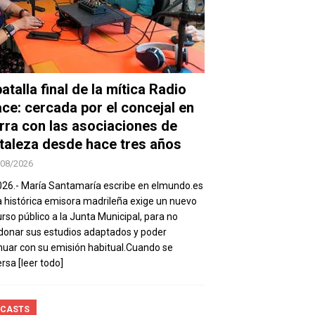
atalla final de la mítica Radio
ace: cercada por el concejal en
rra con las asociaciones de
taleza desde hace tres años
/08/2026
026.- María Santamaría escribe en elmundo.es
a histórica emisora madrileña exige un nuevo
rso público a la Junta Municipal, para no
onar sus estudios adaptados y poder
nuar con su emisión habitual.Cuando se
ersa
[leer todo]
CASTS