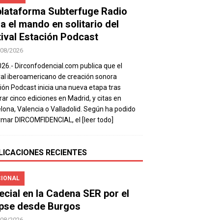
plataforma Subterfuge Radio
a el mando en solitario del
tival Estación Podcast
/08/2026
026.- Dirconfodencial.com publica que el
val iberoamericano de creación sonora
ión Podcast inicia una nueva etapa tras
rar cinco ediciones en Madrid, y citas en
lona, Valencia o Valladolid. Según ha podido
rmar DIRCOMFIDENCIAL, el
[leer todo]
LICACIONES RECIENTES
IONAL
ecial en la Cadena SER por el
ipse desde Burgos
/08/2026