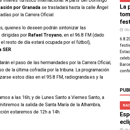
 Interés Turístico Internacional. A partir del Domingo
La 
Pasión por Granada
se trasladará hasta la calle Ángel
tom
adías por la Carrera Oficial.
fes
, quienes lo deseen podrán sintonizar las
06
, dirigidas por
Rafael Troyano
, en el 96.8 FM (dado
6.8.2
 el resto de día estará ocupada por el fútbol),
festi
a SER
.
Estac
celeb
darán el paso de las hermandades por la Carrera Oficial,
Barce
o de la última cofradía por la tribuna. La programación
confi
zarse estos días en el 95.8 FM, radiogranda.es y la
PUB
mos a las 16h; y de Lunes Santo a Viernes Santo, a
smitiremos la salida de Santa María de la Alhambra,
NAC
ción estaremos de 12h a 14h.
Esp
ecl
06