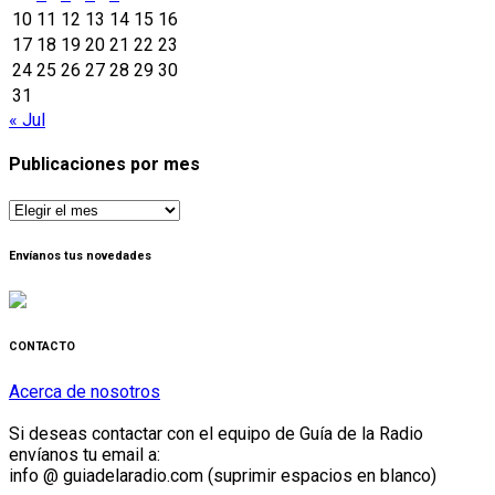
10
11
12
13
14
15
16
17
18
19
20
21
22
23
24
25
26
27
28
29
30
31
« Jul
Publicaciones por mes
Publicaciones
por
mes
Envíanos tus novedades
CONTACTO
Acerca de nosotros
Si deseas contactar con el equipo de Guía de la Radio
envíanos tu email a:
info @ guiadelaradio.com (suprimir espacios en blanco)