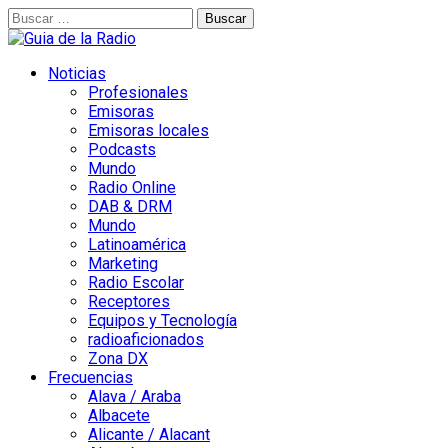
Buscar:
Noticias
Profesionales
Emisoras
Emisoras locales
Podcasts
Mundo
Radio Online
DAB & DRM
Mundo
Latinoamérica
Marketing
Radio Escolar
Receptores
Equipos y Tecnología
radioaficionados
Zona DX
Frecuencias
Alava / Araba
Albacete
Alicante / Alacant