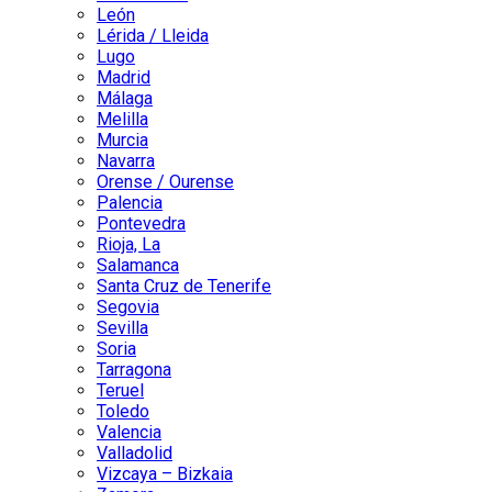
León
Lérida / Lleida
Lugo
Madrid
Málaga
Melilla
Murcia
Navarra
Orense / Ourense
Palencia
Pontevedra
Rioja, La
Salamanca
Santa Cruz de Tenerife
Segovia
Sevilla
Soria
Tarragona
Teruel
Toledo
Valencia
Valladolid
Vizcaya – Bizkaia