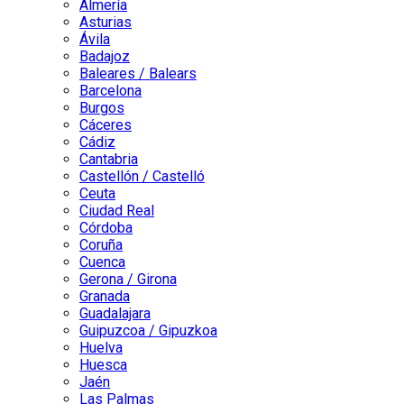
Almería
Asturias
Ávila
Badajoz
Baleares / Balears
Barcelona
Burgos
Cáceres
Cádiz
Cantabria
Castellón / Castelló
Ceuta
Ciudad Real
Córdoba
Coruña
Cuenca
Gerona / Girona
Granada
Guadalajara
Guipuzcoa / Gipuzkoa
Huelva
Huesca
Jaén
Las Palmas