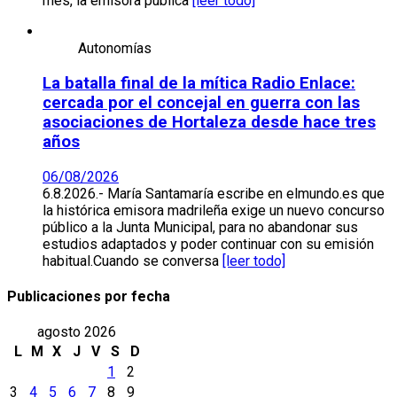
mes, la emisora pública
[leer todo]
Autonomías
La batalla final de la mítica Radio Enlace:
cercada por el concejal en guerra con las
asociaciones de Hortaleza desde hace tres
años
06/08/2026
6.8.2026.- María Santamaría escribe en elmundo.es que
la histórica emisora madrileña exige un nuevo concurso
público a la Junta Municipal, para no abandonar sus
estudios adaptados y poder continuar con su emisión
habitual.Cuando se conversa
[leer todo]
Publicaciones por fecha
agosto 2026
L
M
X
J
V
S
D
1
2
3
4
5
6
7
8
9