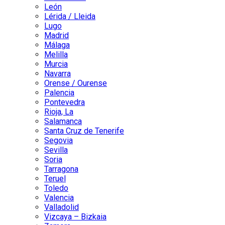
León
Lérida / Lleida
Lugo
Madrid
Málaga
Melilla
Murcia
Navarra
Orense / Ourense
Palencia
Pontevedra
Rioja, La
Salamanca
Santa Cruz de Tenerife
Segovia
Sevilla
Soria
Tarragona
Teruel
Toledo
Valencia
Valladolid
Vizcaya – Bizkaia