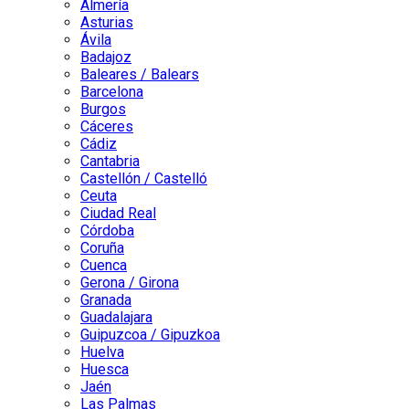
Almería
Asturias
Ávila
Badajoz
Baleares / Balears
Barcelona
Burgos
Cáceres
Cádiz
Cantabria
Castellón / Castelló
Ceuta
Ciudad Real
Córdoba
Coruña
Cuenca
Gerona / Girona
Granada
Guadalajara
Guipuzcoa / Gipuzkoa
Huelva
Huesca
Jaén
Las Palmas