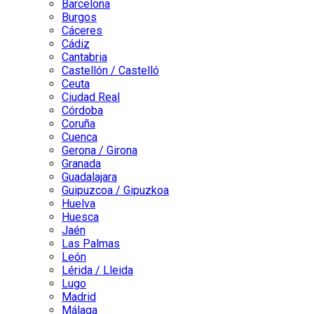
Barcelona
Burgos
Cáceres
Cádiz
Cantabria
Castellón / Castelló
Ceuta
Ciudad Real
Córdoba
Coruña
Cuenca
Gerona / Girona
Granada
Guadalajara
Guipuzcoa / Gipuzkoa
Huelva
Huesca
Jaén
Las Palmas
León
Lérida / Lleida
Lugo
Madrid
Málaga