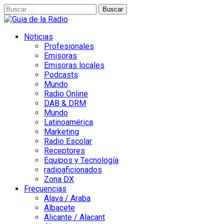
Buscar:
Noticias
Profesionales
Emisoras
Emisoras locales
Podcasts
Mundo
Radio Online
DAB & DRM
Mundo
Latinoamérica
Marketing
Radio Escolar
Receptores
Equipos y Tecnología
radioaficionados
Zona DX
Frecuencias
Alava / Araba
Albacete
Alicante / Alacant