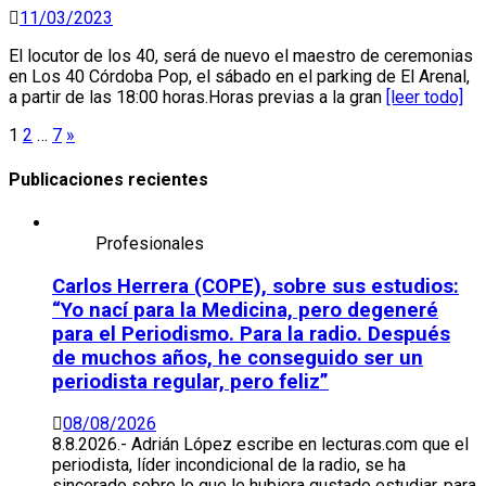
11/03/2023
El locutor de los 40, será de nuevo el maestro de ceremonias
en Los 40 Córdoba Pop, el sábado en el parking de El Arenal,
a partir de las 18:00 horas.Horas previas a la gran
[leer todo]
Paginación
1
2
…
7
»
de
Publicaciones recientes
entradas
Profesionales
Carlos Herrera (COPE), sobre sus estudios:
“Yo nací para la Medicina, pero degeneré
para el Periodismo. Para la radio. Después
de muchos años, he conseguido ser un
periodista regular, pero feliz”
08/08/2026
8.8.2026.- Adrián López escribe en lecturas.com que el
periodista, líder incondicional de la radio, se ha
sincerado sobre lo que le hubiera gustado estudiar, para