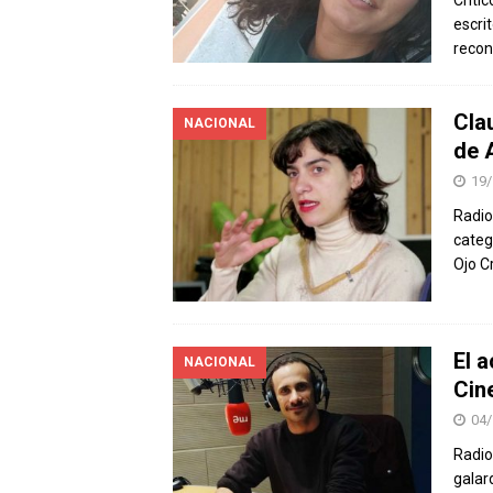
Crític
escri
recon
Cla
NACIONAL
de 
19/
Radio
categ
Ojo Cr
El a
NACIONAL
Cin
04/
Radio
galard