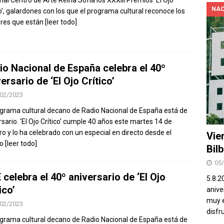
NAC
co’, galardones con los que el programa cultural reconoce los
res que están
[leer todo]
io Nacional de España celebra el 40º
ersario de ‘El Ojo Crítico’
02/2023
ograma cultural decano de Radio Nacional de España está de
rsario. ‘El Ojo Crítico’ cumple 40 años este martes 14 de
ro y lo ha celebrado con un especial en directo desde el
Vie
lo
[leer todo]
Bil
05
celebra el 40º aniversario de ‘El Ojo
5.8.2
ico’
aniver
muy e
02/2023
disfr
ograma cultural decano de Radio Nacional de España está de