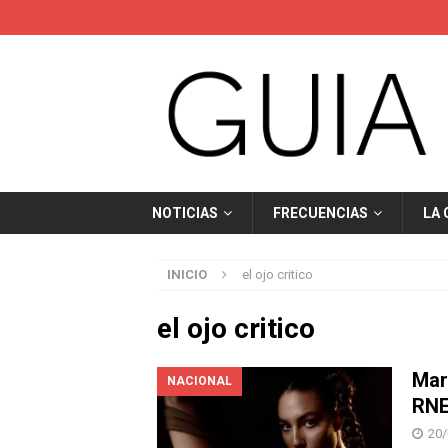
NOTICIAS
FRECUENCIAS
LA
INICIO
el ojo critico
el ojo critico
Marí
NACIONAL
RNE
20/