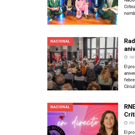
Críti
nomb
Rad
NACIONAL
aniv
18/
El pr
anive
febre
Círcu
RNE 
NACIONAL
Crít
09/
El pr