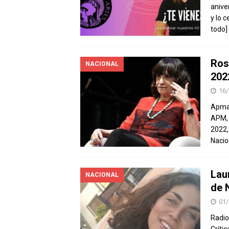
anive
y lo 
todo]
Ros
NACIONAL
202
16/
Apmad
APM, 
2022, 
Nacio
Laur
NACIONAL
de 
01/
Radio