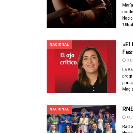
María
moder
Nacio
‘Ultra
«El 
NACIONAL
Fes
31/
La Va
progr
princ
Magia
RNE
NACIONAL
06/
Radio
Nacio