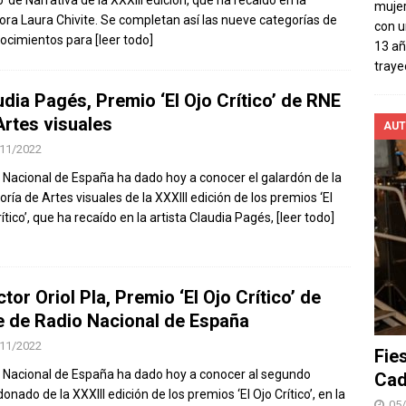
o’ de Narrativa de la XXXIII edición, que ha recaído en la
mujer
tora Laura Chivite. Se completan así las nueve categorías de
con u
ocimientos para
[leer todo]
13 añ
traye
udia Pagés, Premio ‘El Ojo Crítico’ de RNE
Artes visuales
AUT
11/2022
 Nacional de España ha dado hoy a conocer el galardón de la
oría de Artes visuales de la XXXIII edición de los premios ‘El
ítico’, que ha recaído en la artista Claudia Pagés,
[leer todo]
ctor Oriol Pla, Premio ‘El Ojo Crítico’ de
e de Radio Nacional de España
11/2022
Fie
 Nacional de España ha dado hoy a conocer al segundo
Cad
onado de la XXXIII edición de los premios ‘El Ojo Crítico’, en la
05