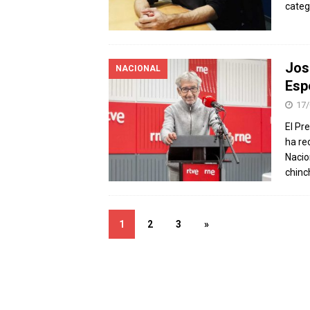
categ
José
NACIONAL
Esp
17/
El Pr
ha re
Nacio
chin
1
2
3
»