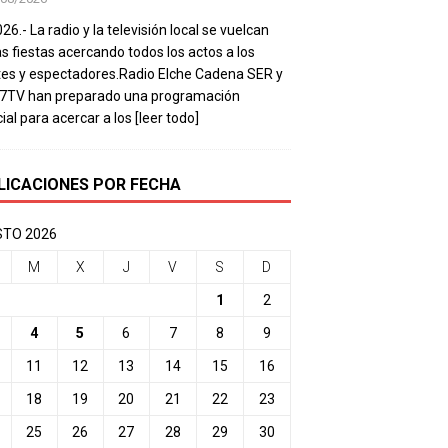
26.- La radio y la televisión local se vuelcan
as fiestas acercando todos los actos a los
es y espectadores.Radio Elche Cadena SER y
e7TV han preparado una programación
ial para acercar a los
[leer todo]
LICACIONES POR FECHA
TO 2026
M
X
J
V
S
D
1
2
4
5
6
7
8
9
11
12
13
14
15
16
18
19
20
21
22
23
25
26
27
28
29
30