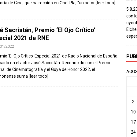
oría de Cine, que ha recaído en Oriol Pla, “un actor
[leer todo]
5.8.20
con l
oyent
 Sacristán, Premio ‘El Ojo Crítico’
Elch
espec
ecial 2021 de RNE
01/2022
PUB
emio ‘El Ojo Crítico’ Especial 2021 de Radio Nacional de España
caído en el actor José Sacristán. Reconocido con el Premio
nal de Cinematografía y el Goya de Honor 2022, el
AGOS
chonense suma
[leer todo]
L
3
10
17
24