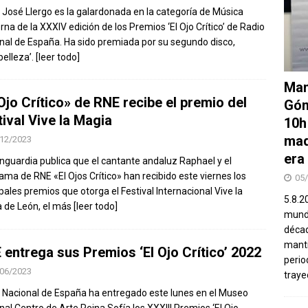
 José Llergo es la galardonada en la categoría de Música
na de la XXXIV edición de los Premios ‘El Ojo Crítico’ de Radio
nal de España. Ha sido premiada por su segundo disco,
belleza’.
[leer todo]
Man
Ojo Crítico» de RNE recibe el premio del
Góm
tival Vive la Magia
10h
mad
12/2023
era
nguardia publica que el cantante andaluz Raphael y el
ama de RNE «El Ojos Crítico» han recibido este viernes los
05
ipales premios que otorga el Festival Internacional Vive la
5.8.2
 de León, el más
[leer todo]
mundo
décad
manti
 entrega sus Premios ‘El Ojo Crítico’ 2022
perio
06/2023
traye
 Nacional de España ha entregado este lunes en el Museo
nal Centro de Arte Reina Sofía los XXXIII Premios ‘El Ojo