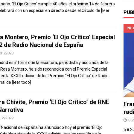
rsario. ‘El Ojo Crítico’ cumple 40 años el próximo 14 de febrero
celebrará con un especial en directo desde el Círculo de
[leer
PUB
PRO
a Montero, Premio ‘El Ojo Crítico’ Especial
2 de Radio Nacional de España
01/2023
rid.es inform que la escritora, periodista y asociada de la
Rosa Montero, ha sido reconocida con el Premio Especial
en la XXXIII edición de los Premios “El Ojo Crítico” de Radio
nal de
[leer todo]
a Chivite, Premio ‘El Ojo Crítico’ de RNE
Fra
Narrativa
rad
12/2022
05
 Nacional de España ha anunciado hoy el premio ‘El Ojo
5.8.2