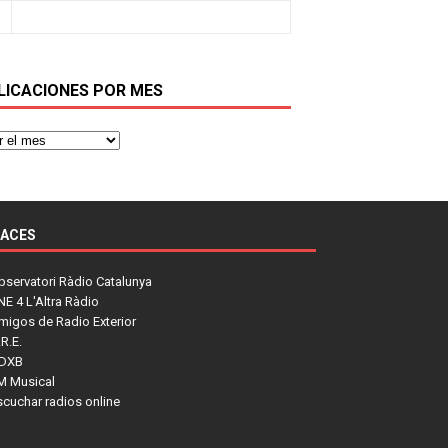
LICACIONES POR MES
LACES
bservatori Ràdio Catalunya
NE 4 L'Altra Ràdio
migos de Radio Exterior
R.E.
DXB
M Musical
scuchar radios online