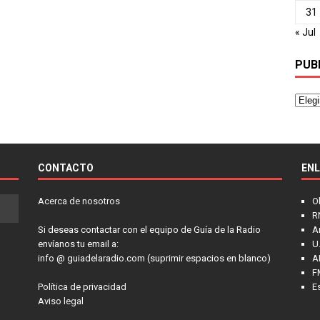
31
« Jul
PUB
CONTACTO
EN
Acerca de nosotros
O
R
Si deseas contactar con el equipo de Guía de la Radio
A
envíanos tu email a:
U.
info @ guiadelaradio.com (suprimir espacios en blanco)
A
F
Política de privacidad
E
Aviso legal