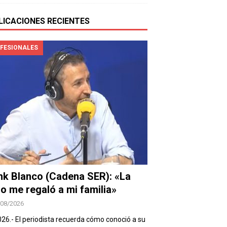
LICACIONES RECIENTES
FESIONALES
nk Blanco (Cadena SER): «La
io me regaló a mi familia»
/08/2026
026.- El periodista recuerda cómo conoció a su