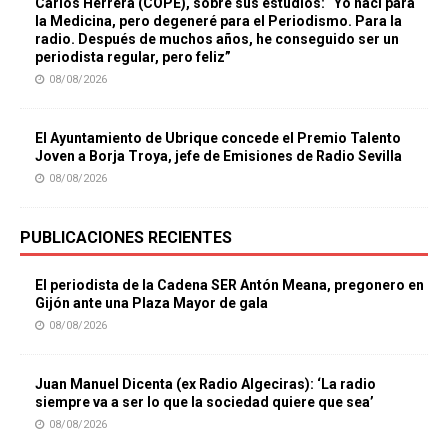
Carlos Herrera (COPE), sobre sus estudios: “Yo nací para
la Medicina, pero degeneré para el Periodismo. Para la
radio. Después de muchos años, he conseguido ser un
periodista regular, pero feliz”
08/08/2026
El Ayuntamiento de Ubrique concede el Premio Talento
Joven a Borja Troya, jefe de Emisiones de Radio Sevilla
08/08/2026
PUBLICACIONES RECIENTES
El periodista de la Cadena SER Antón Meana, pregonero en
Gijón ante una Plaza Mayor de gala
08/08/2026
Juan Manuel Dicenta (ex Radio Algeciras): ‘La radio
siempre va a ser lo que la sociedad quiere que sea’
08/08/2026