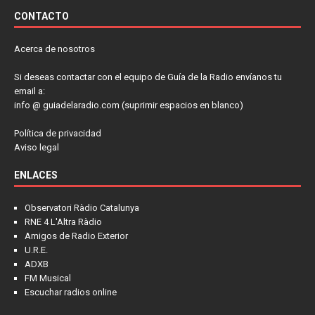
CONTACTO
Acerca de nosotros
Si deseas contactar con el equipo de Guía de la Radio envíanos tu
email a:
info @ guiadelaradio.com (suprimir espacios en blanco)
Política de privacidad
Aviso legal
ENLACES
Observatori Ràdio Catalunya
RNE 4 L'Altra Ràdio
Amigos de Radio Exterior
U.R.E.
ADXB
FM Musical
Escuchar radios online