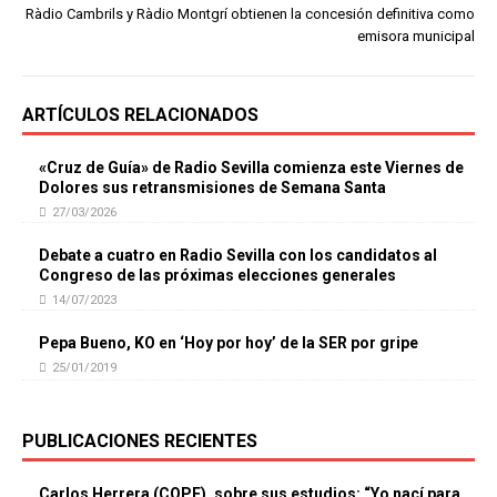
Ràdio Cambrils y Ràdio Montgrí obtienen la concesión definitiva como
emisora municipal
ARTÍCULOS RELACIONADOS
«Cruz de Guía» de Radio Sevilla comienza este Viernes de
Dolores sus retransmisiones de Semana Santa
27/03/2026
Debate a cuatro en Radio Sevilla con los candidatos al
Congreso de las próximas elecciones generales
14/07/2023
Pepa Bueno, KO en ‘Hoy por hoy’ de la SER por gripe
25/01/2019
PUBLICACIONES RECIENTES
Carlos Herrera (COPE), sobre sus estudios: “Yo nací para