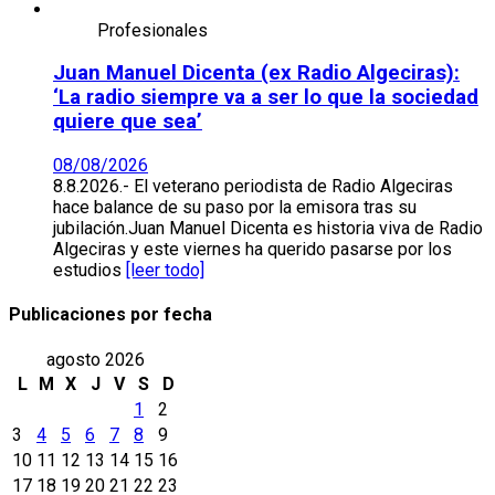
Profesionales
Juan Manuel Dicenta (ex Radio Algeciras):
‘La radio siempre va a ser lo que la sociedad
quiere que sea’
08/08/2026
8.8.2026.- El veterano periodista de Radio Algeciras
hace balance de su paso por la emisora tras su
jubilación.Juan Manuel Dicenta es historia viva de Radio
Algeciras y este viernes ha querido pasarse por los
estudios
[leer todo]
Publicaciones por fecha
agosto 2026
L
M
X
J
V
S
D
1
2
3
4
5
6
7
8
9
10
11
12
13
14
15
16
17
18
19
20
21
22
23