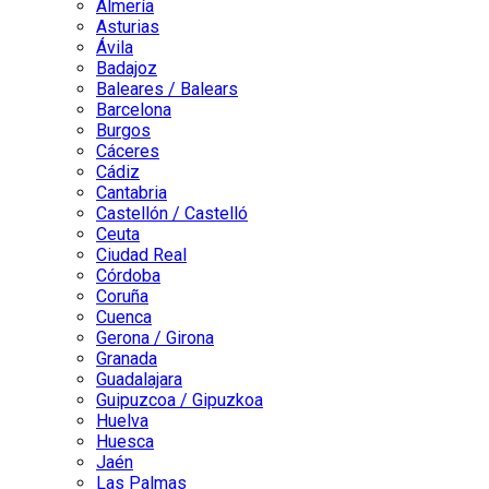
Almería
Asturias
Ávila
Badajoz
Baleares / Balears
Barcelona
Burgos
Cáceres
Cádiz
Cantabria
Castellón / Castelló
Ceuta
Ciudad Real
Córdoba
Coruña
Cuenca
Gerona / Girona
Granada
Guadalajara
Guipuzcoa / Gipuzkoa
Huelva
Huesca
Jaén
Las Palmas