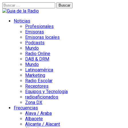
Buscar:
Noticias
Profesionales
Emisoras
Emisoras locales
Podcasts
Mundo
Radio Online
DAB & DRM
Mundo
Latinoamérica
Marketing
Radio Escolar
Receptores
Equipos y Tecnología
radioaficionados
Zona DX
Frecuencias
Alava / Araba
Albacete
Alicante / Alacant