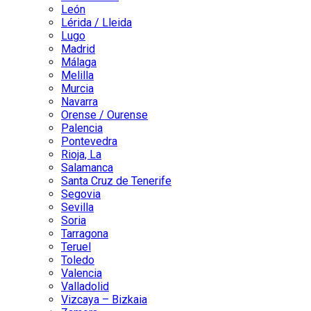
León
Lérida / Lleida
Lugo
Madrid
Málaga
Melilla
Murcia
Navarra
Orense / Ourense
Palencia
Pontevedra
Rioja, La
Salamanca
Santa Cruz de Tenerife
Segovia
Sevilla
Soria
Tarragona
Teruel
Toledo
Valencia
Valladolid
Vizcaya – Bizkaia