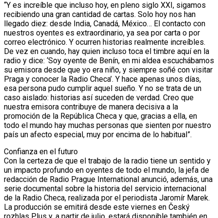
“Y es increíble que incluso hoy, en pleno siglo XXI, sigamos
recibiendo una gran cantidad de cartas. Solo hoy nos han
llegado diez: desde India, Canadá, México… El contacto con
nuestros oyentes es extraordinario, ya sea por carta o por
correo electrónico. Y ocurren historias realmente increíbles.
De vez en cuando, hay quien incluso toca el timbre aquí en la
radio y dice: ‘Soy oyente de Benín, en mi aldea escuchábamos
su emisora desde que yo era niño, y siempre soñé con visitar
Praga y conocer la Radio Checa’. Y hace apenas unos días,
esa persona pudo cumplir aquel sueño. Y no se trata de un
caso aislado: historias así suceden de verdad. Creo que
nuestra emisora contribuye de manera decisiva a la
promoción de la República Checa y que, gracias a ella, en
todo el mundo hay muchas personas que sienten por nuestro
país un afecto especial, muy por encima de lo habitual”.
Confianza en el futuro
Con la certeza de que el trabajo de la radio tiene un sentido y
un impacto profundo en oyentes de todo el mundo, la jefa de
redacción de Radio Prague International anunció, además, una
serie documental sobre la historia del servicio internacional
de la Radio Checa, realizada por el periodista Jaromír Marek.
La producción se emitirá desde este viernes en Český
rozhlas Plus y, a partir de julio, estará disponible también en