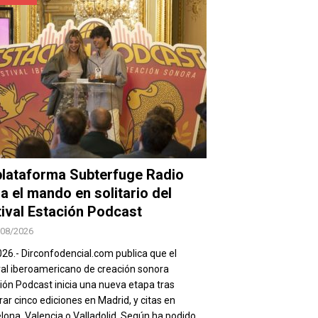
plataforma Subterfuge Radio
a el mando en solitario del
tival Estación Podcast
/08/2026
026.- Dirconfodencial.com publica que el
val iberoamericano de creación sonora
ión Podcast inicia una nueva etapa tras
rar cinco ediciones en Madrid, y citas en
lona, Valencia o Valladolid. Según ha podido