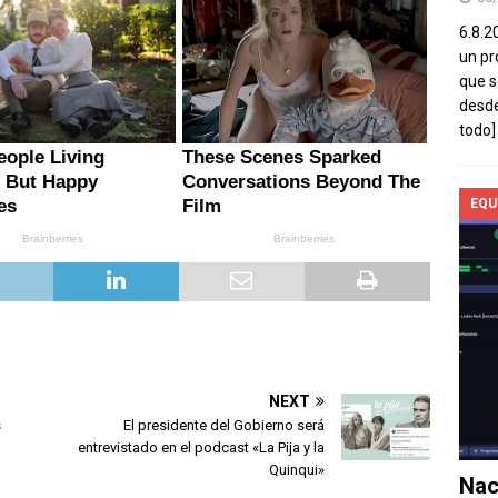
6.8.2
un pr
que s
desde
todo]
EQU
NEXT
s
El presidente del Gobierno será
entrevistado en el podcast «La Pija y la
Quinqui»
Nac