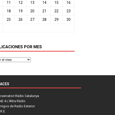
11
12
13
14
15
16
18
19
20
21
22
23
25
26
27
28
29
30
LICACIONES POR MES
LACES
bservatori Ràdio Catalunya
NE 4 L'Altra Ràdio
migos de Radio Exterior
R.E.