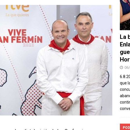
La b
Enl
gue
Hor
06
6.8.2
que l
concu
aband
conti
conv
POD