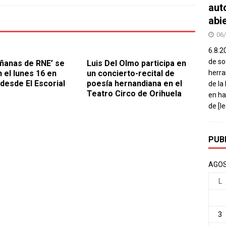
aut
abi
06
6.8.2
de so
ñanas de RNE’ se
Luis Del Olmo participa en
herra
n el lunes 16 en
un concierto-recital de
 desde El Escorial
poesía hernandiana en el
de la
Teatro Circo de Orihuela
en ha
de
[l
PUB
AGOS
L
3