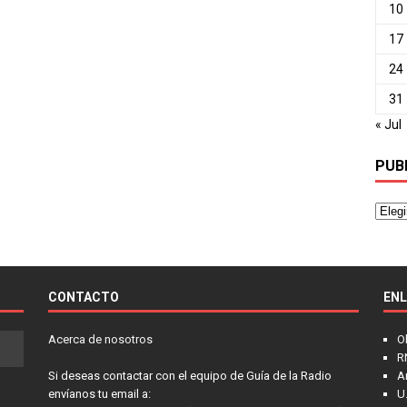
10
17
24
31
« Jul
PUB
CONTACTO
EN
Acerca de nosotros
O
R
Si deseas contactar con el equipo de Guía de la Radio
A
envíanos tu email a:
U.