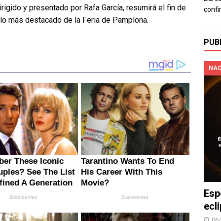
 dirigido y presentado por Rafa García, resumirá el fin de
confi
lo más destacado de la Feria de Pamplona.
PUB
NAC
Esp
ecl
06