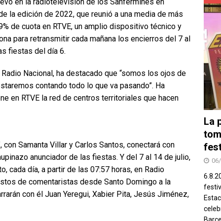
evo en la radiotelevisión de los Sanfermines en
 de la edición de 2022, que reunió a una media de más
9% de cuota en RTVE, un amplio dispositivo técnico y
na para retransmitir cada mañana los encierros del 7 al
s fiestas del día 6.
de Radio Nacional, ha destacado que “somos los ojos de
estaremos contando todo lo que va pasando”. Ha
ne en RTVE la red de centros territoriales que hacen
La 
tom
’, con Samanta Villar y Carlos Santos, conectará con
fes
upinazo anunciador de las fiestas. Y del 7 al 14 de julio,
06
o, cada día, a partir de las 07:57 horas, en Radio
6.8.2
uestos de comentaristas desde Santo Domingo a la
festi
arrarán con él Juan Yeregui, Xabier Pita, Jesús Jiménez,
Estac
celeb
Barce