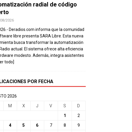
omatización radial de código
erto
/08/2026
026.- Deradios.com informa que la comunidad
ftware libre presenta SARA Libre. Esta nueva
mienta busca transformar la automatización
 Radio actual. El sistema ofrece alta eficiencia
rdware modesto. Además, integra asistentes
eer todo]
LICACIONES POR FECHA
TO 2026
M
X
J
V
S
D
1
2
4
5
6
7
8
9