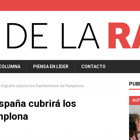
 COLUMNA
PIENSA EN LÍDER
CONTACTO
PUB
e España cubrirá los Sanfermines de Pamplona
spaña cubrirá los
AUT
mplona