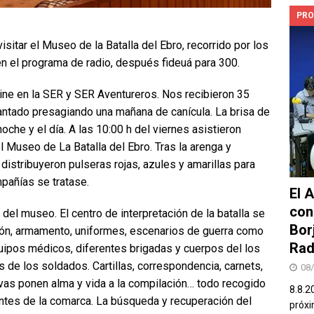
PRO
isitar el Museo de la Batalla del Ebro, recorrido por los
 en el programa de radio, después fideuá para 300.
 Cine en la SER y SER Aventureros. Nos recibieron 35
ntado presagiando una mañana de canícula. La brisa de
oche y el día. A las 10:00 h del viernes asistieron
l Museo de La Batalla del Ebro. Tras la arenga y
istribuyeron pulseras rojas, azules y amarillas para
mpañías se tratase.
El 
con
del museo. El centro de interpretación de la batalla se
Bor
ión, armamento, uniformes, escenarios de guerra como
Rad
ipos médicos, diferentes brigadas y cuerpos del los
s de los soldados. Cartillas, correspondencia, carnets,
08
ervas ponen alma y vida a la compilación… todo recogido
8.8.2
ntes de la comarca. La búsqueda y recuperación del
próxi