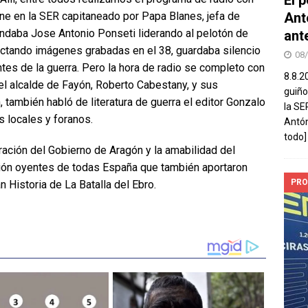
Ant
e en la SER capitaneado por Papa Blanes, jefa de
andaba Jose Antonio Ponseti liderando al pelotón de
ant
ectando imágenes grabadas en el 38, guardaba silencio
08
ntes de la guerra. Pero la hora de radio se completo con
8.8.2
el alcalde de Fayón, Roberto Cabestany, y sus
guiño
, también habló de literatura de guerra el editor Gonzalo
la SE
s locales y foranos.
Antón
todo]
ración del Gobierno de Aragón y la amabilidad del
ión oyentes de todas España que también aportaron
PRO
n Historia de La Batalla del Ebro.