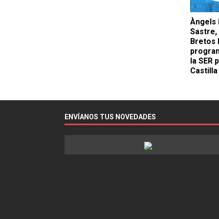
Àngels 
Sastre,
Bretos l
program
la SER 
Castilla
ENVÍANOS TUS NOVEDADES