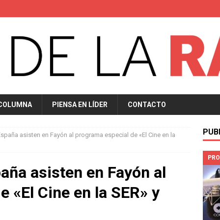
 COLUMNA
PIENSA EN LÍDER
CONTACTO
PUB
spaña asisten en Fayón al programa especial de «El Cine en la
PRO
aña asisten en Fayón al
e «El Cine en la SER» y