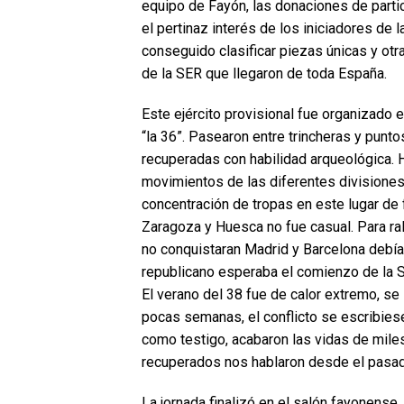
equipo de Fayón, las donaciones de parti
el pertinaz interés de los iniciadores de
conseguido clasificar piezas únicas y ot
de la SER que llegaron de toda España.
Este ejército provisional fue organizado
“la 36”. Pasearon entre trincheras y punt
recuperadas con habilidad arqueológica. 
movimientos de las diferentes divisiones 
concentración de tropas en este lugar de f
Zaragoza y Huesca no fue casual. Para ral
no conquistaran Madrid y Barcelona debía
republicano esperaba el comienzo de la S
El verano del 38 fue de calor extremo, se
pocas semanas, el conflicto se escribiese e
como testigo, acabaron las vidas de mile
recuperados nos hablaron desde el pasado
La jornada finalizó en el salón fayonense.