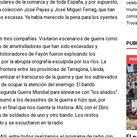
culares de la comarca y de toda España, y por supuesto,
celeb
 la colección José Payas y José Miguel Ferrag, que han
munic
conce
ras escasas. Ya había merecido la pena para los oyentes
Troya
 en tres compañías. Visitaron escenarios de guerra como
PUB
os de ametralladoras que han sido excavadas y
Historiadores de Fayón fueron explicando los
PRO
por la abrupta orografía esculpida por los ríos. La
rontera entre las provincias de Tarragona, Lleida,
entizar el transcurso de la guerra y que los sublevados
 de ocupar la atención del enemigo. El bando
egunda Guerra Mundial para alinearse con “los aliados”.
 sumó a los desastres de la guerra e hizo que, por
l final que nos cuenta la Historia. Allí, con el Ebro
s de soldados de uno y otro bando. Los restos
 y se escucharon en la radio.
El 
 Allí, entre todos realizamos el programa de radio con