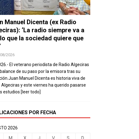
n Manuel Dicenta (ex Radio
eciras): ‘La radio siempre va a
 lo que la sociedad quiere que
’
/08/2026
026.- El veterano periodista de Radio Algeciras
balance de su paso por la emisora tras su
ación.Juan Manuel Dicenta es historia viva de
 Algeciras y este viernes ha querido pasarse
os estudios
[leer todo]
LICACIONES POR FECHA
TO 2026
M
X
J
V
S
D