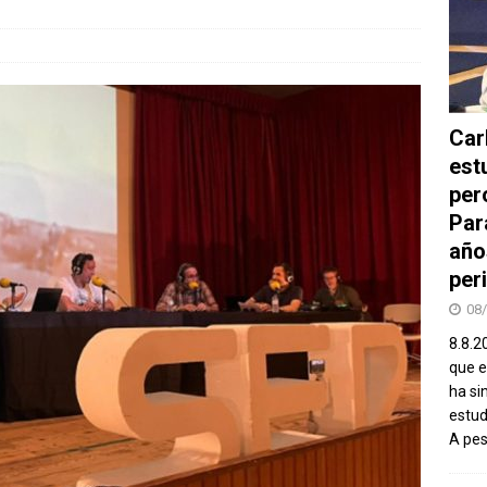
Car
est
per
Par
año
peri
08
8.8.2
que el
ha si
estud
A pe