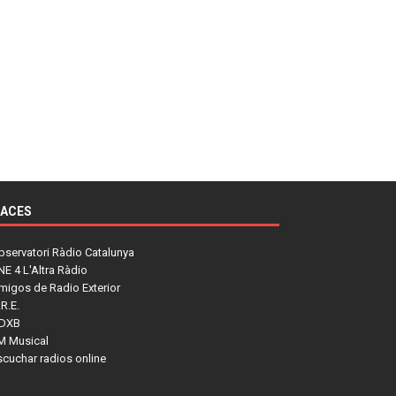
LACES
bservatori Ràdio Catalunya
NE 4 L'Altra Ràdio
migos de Radio Exterior
R.E.
DXB
M Musical
scuchar radios online