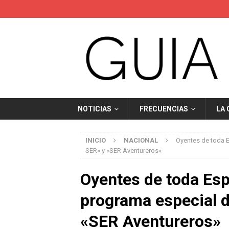
NOTICIAS
FRECUENCIAS
LA
INICIO
NACIONAL
Oyentes de toda E
SER» y «SER Aventureros»
Oyentes de toda Esp
programa especial d
«SER Aventureros»