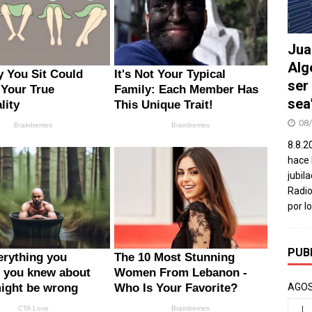
Jua
Alg
ser
sea
08
8.8.2
hace 
jubil
Radio
por l
PUB
AGOS
L