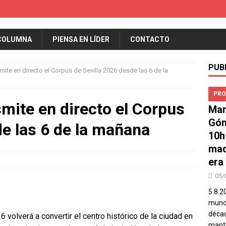
COLUMNA
PIENSA EN LÍDER
CONTACTO
PUB
mite en directo el Corpus de Sevilla 2026 desde las 6 de la
PRO
smite en directo el Corpus
Man
Góm
de las 6 de la mañana
10h
mad
era
05/
5.8.2
mundo
décad
6 volverá a convertir el centro histórico de la ciudad en
manti