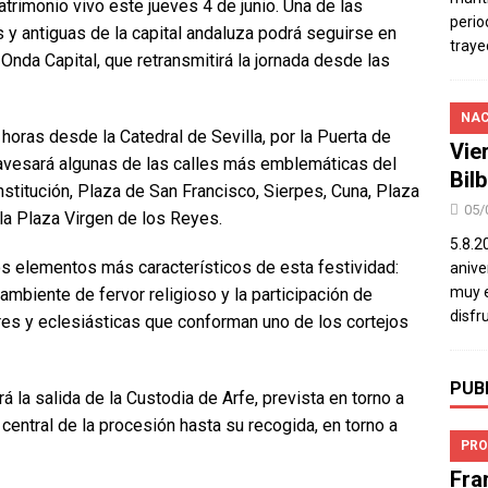
atrimonio vivo este jueves 4 de junio. Una de las
perio
 y antiguas de la capital andaluza podrá seguirse en
traye
 Onda Capital, que retransmitirá la jornada desde las
NAC
horas desde la Catedral de Sevilla, por la Puerta de
Vie
travesará algunas de las calles más emblemáticas del
Bil
stitución, Plaza de San Francisco, Sierpes, Cuna, Plaza
05/
 la Plaza Virgen de los Reyes.
5.8.2
los elementos más característicos de esta festividad:
aniver
muy e
 ambiente de fervor religioso y la participación de
disfr
ares y eclesiásticas que conforman uno de los cortejos
PUB
a salida de la Custodia de Arfe, prevista en torno a
o central de la procesión hasta su recogida, en torno a
PRO
Fra