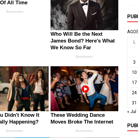
PUB
AGOS
L
3
10
17
24
31
« Jul
PUB