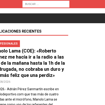
LICACIONES RECIENTES
FESIONALES
olo Lama (COE): «Roberto
ez me hacía ir a la radio a las
 de la mañana hasta la 1h de la
rugada, no cobraba un duro y
 más feliz que una perdiz»
08/2026
026.- Adrián Pérez Sanmartín escribe en
deportivo.com que tras más de cuatro
as ante el micrófono, Manolo Lama se
ene como uno de los referentes del