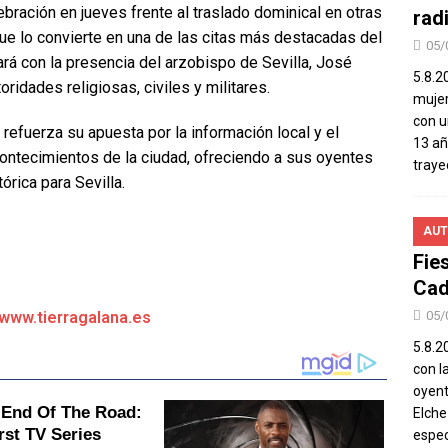
ebración en jueves frente al traslado dominical en otras
rad
ue lo convierte en una de las citas más destacadas del
05/
ntará con la presencia del arzobispo de Sevilla, José
5.8.2
ridades religiosas, civiles y militares.
mujer
con u
refuerza su apuesta por la información local y el
13 añ
ontecimientos de la ciudad, ofreciendo a sus oyentes
traye
órica para Sevilla.
AUT
Fie
Cad
/www.tierragalana.es
05/
5.8.20
con l
oyent
Elch
espec