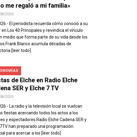
io me regaló a mi familia»
08/2026
026.- El periodista recuerda cómo conoció a su
 en Los 40 Principales y reivindica el vínculo
n medio que forma parte de su vida desde los
os.Frank Blanco acumula décadas de
ctoria
[leer todo]
ONOMÍAS
stas de Elche en Radio Elche
ena SER y Elche 7 TV
08/2026
26.- La radio y la televisión local se vuelcan
as fiestas acercando todos los actos a los
es y espectadores.Radio Elche Cadena SER y
e7TV han preparado una programación
ial para acercar a los
[leer todo]