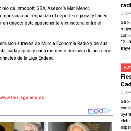
rad
cinio de Inmopolt, SBA, Asesoría Mar Menor,
05/
, empresas que respaldan el deporte regional y hacen
 en directo esta apasionante eliminatoria entre el
5.8.2
mujer
con u
13 añ
nsmisión a través de Murcia Economía Radio y de sus
traye
asta, cada jugada y cada momento decisivo de una serie
ifinales de la Liga Endesa.
AUT
Fie
Cad
05/
/www.tierragalana.es
5.8.20
con l
oyent
Elch
espec