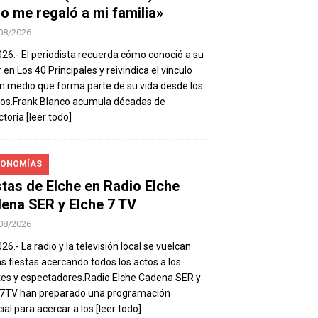
io me regaló a mi familia»
08/2026
026.- El periodista recuerda cómo conoció a su
 en Los 40 Principales y reivindica el vínculo
n medio que forma parte de su vida desde los
os.Frank Blanco acumula décadas de
ctoria
[leer todo]
ONOMÍAS
stas de Elche en Radio Elche
ena SER y Elche 7 TV
08/2026
26.- La radio y la televisión local se vuelcan
as fiestas acercando todos los actos a los
es y espectadores.Radio Elche Cadena SER y
e7TV han preparado una programación
ial para acercar a los
[leer todo]