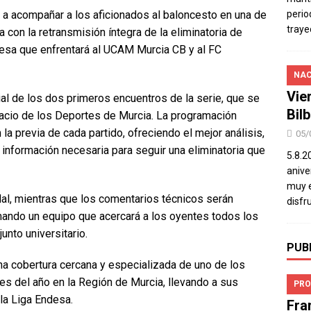
 a acompañar a los aficionados al baloncesto en una de
perio
traye
 con la retransmisión íntegra de la eliminatoria de
ndesa que enfrentará al UCAM Murcia CB y al FC
NAC
Vie
al de los dos primeros encuentros de la serie, que se
Bil
lacio de los Deportes de Murcia. La programación
a previa de cada partido, ofreciendo el mejor análisis,
05/
 información necesaria para seguir una eliminatoria que
5.8.2
aniver
muy e
dal, mientras que los comentarios técnicos serán
disfr
mando un equipo que acercará a los oyentes todos los
junto universitario.
PUB
a cobertura cercana y especializada de uno de los
s del año en la Región de Murcia, llevando a sus
PRO
 la Liga Endesa.
Fra