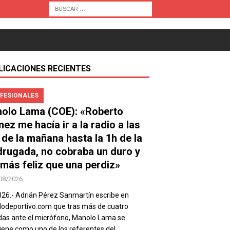
LICACIONES RECIENTES
FESIONALES
olo Lama (COE): «Roberto
ez me hacía ir a la radio a las
 de la mañana hasta la 1h de la
rugada, no cobraba un duro y
 más feliz que una perdiz»
08/2026
026.- Adrián Pérez Sanmartín escribe en
deportivo.com que tras más de cuatro
as ante el micrófono, Manolo Lama se
ene como uno de los referentes del