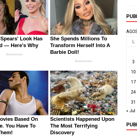
PUB
AGOS
L
3
10
17
24
31
« Jul
PUB