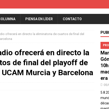
COLUMNA
PIENSA EN LÍDER
CONTACTO
PUB
o ofrecerá en directo la eliminatoria de cuartos de final del
Barcelona
PRO
io ofrecerá en directo la
Man
Góm
tos de final del playoff de
10h
re UCAM Murcia y Barcelona
mad
era
05/
5.8.2
mundo
décad
manti