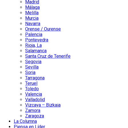
Madrid
Málaga
Melilla
Murcia
Navarra
Orense / Ourense
Palencia
Pontevedra
Rioja, La
Salamanca
Santa Cruz de Tenerife
Segovia
Sevilla
Soria
Tarragona
Teruel
Toledo
Valencia
Valladolid
Vizcaya – Bizkaia
Zamora
Zaragoza
La Columna
Piensa en Líder