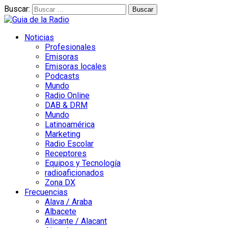
Buscar:
Noticias
Profesionales
Emisoras
Emisoras locales
Podcasts
Mundo
Radio Online
DAB & DRM
Mundo
Latinoamérica
Marketing
Radio Escolar
Receptores
Equipos y Tecnología
radioaficionados
Zona DX
Frecuencias
Alava / Araba
Albacete
Alicante / Alacant