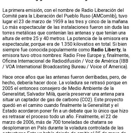
La primera emisión, con el nombre de Radio Liberación del
Comité para la Liberación del Pueblo Ruso (AMComlib), tuvo
lugar el 23 de marzo de 1959 a las tres y cinco de la mañana.
Lo más espectacular de las instalaciones fueron sin duda las
torres metálicas que contenían las antenas y que tenían una
altura de entre 25 y 40 metros. La potencia de la emisora era
espectacular, porque era de 1.350 kilovatios en total. Si bien
siempre fue conocida popularmente como
Radio Liberty
, la
emisora tuvo otros nombres: Radio Free Europe y, finalmente,
Oficina Internacional de Radiodifusión / Voz de América (IBB
/ VOA International Broadcasting Bureau / Voice of America).
Hace once años que las antenas fueron derribadas, pero, de
hecho, debería hacer doce. La voladura se retrasó porque en
2005 el entonces consejero de Medio Ambiente de la
Generalitat, Salvador Milà, quería preservar una antena para
situar un captador de gas de carbono (CO2). Este proyecto
quedó en el camino cuando finalmente la Generalitat y el
Estado acordaron poner fin a un debate que lo único que hizo
es retrasar el proceso todo un año. Finalmente, el 22 de
marzo de 2006, más de 700 toneladas de chatarra se
desplomaron en Pals durante la voladura controlada de las