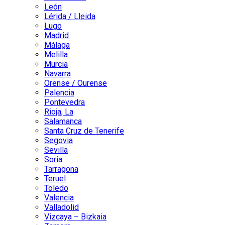
León
Lérida / Lleida
Lugo
Madrid
Málaga
Melilla
Murcia
Navarra
Orense / Ourense
Palencia
Pontevedra
Rioja, La
Salamanca
Santa Cruz de Tenerife
Segovia
Sevilla
Soria
Tarragona
Teruel
Toledo
Valencia
Valladolid
Vizcaya – Bizkaia