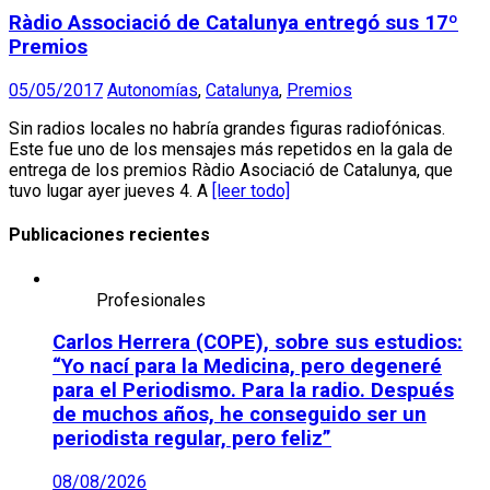
Ràdio Associació de Catalunya entregó sus 17º
Premios
05/05/2017
Autonomías
,
Catalunya
,
Premios
Sin radios locales no habría grandes figuras radiofónicas.
Este fue uno de los mensajes más repetidos en la gala de
entrega de los premios Ràdio Asociació de Catalunya, que
tuvo lugar ayer jueves 4. A
[leer todo]
Publicaciones recientes
Profesionales
Carlos Herrera (COPE), sobre sus estudios:
“Yo nací para la Medicina, pero degeneré
para el Periodismo. Para la radio. Después
de muchos años, he conseguido ser un
periodista regular, pero feliz”
08/08/2026