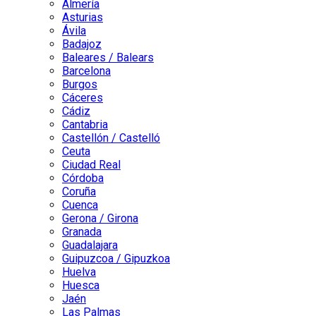
Almería
Asturias
Ávila
Badajoz
Baleares / Balears
Barcelona
Burgos
Cáceres
Cádiz
Cantabria
Castellón / Castelló
Ceuta
Ciudad Real
Córdoba
Coruña
Cuenca
Gerona / Girona
Granada
Guadalajara
Guipuzcoa / Gipuzkoa
Huelva
Huesca
Jaén
Las Palmas