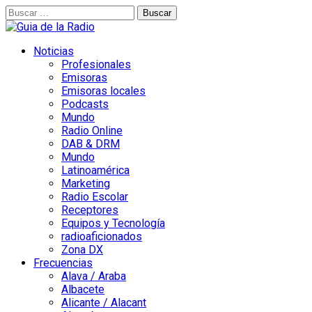
Buscar:
Noticias
Profesionales
Emisoras
Emisoras locales
Podcasts
Mundo
Radio Online
DAB & DRM
Mundo
Latinoamérica
Marketing
Radio Escolar
Receptores
Equipos y Tecnología
radioaficionados
Zona DX
Frecuencias
Alava / Araba
Albacete
Alicante / Alacant