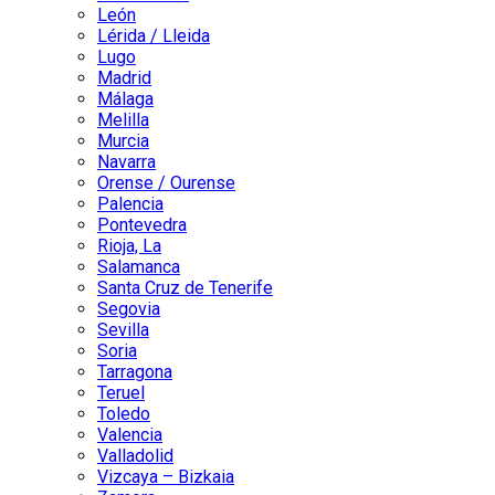
León
Lérida / Lleida
Lugo
Madrid
Málaga
Melilla
Murcia
Navarra
Orense / Ourense
Palencia
Pontevedra
Rioja, La
Salamanca
Santa Cruz de Tenerife
Segovia
Sevilla
Soria
Tarragona
Teruel
Toledo
Valencia
Valladolid
Vizcaya – Bizkaia