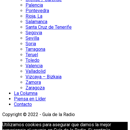
Palencia
Pontevedra
Rioja, La
Salamanca
Santa Cruz de Tenerife
Segovia
Sevilla
Soria
Tarragona
Teruel
Toledo
Valencia
Valladolid
Vizcaya – Bizkaia
Zamora
Zaragoza
La Columna
Piensa en Líder
Contacto
Copyright © 2022 - Guía de la Radio
Utilizamos cookies para asegurar que damos la mejor