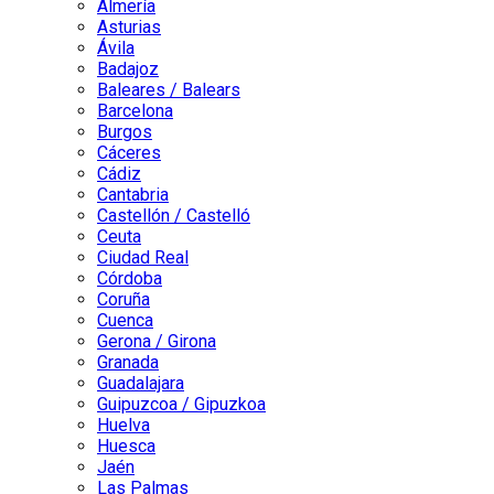
Almería
Asturias
Ávila
Badajoz
Baleares / Balears
Barcelona
Burgos
Cáceres
Cádiz
Cantabria
Castellón / Castelló
Ceuta
Ciudad Real
Córdoba
Coruña
Cuenca
Gerona / Girona
Granada
Guadalajara
Guipuzcoa / Gipuzkoa
Huelva
Huesca
Jaén
Las Palmas