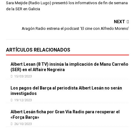
Sara Meijide (Radio Lugo) presentó los informativos de fin de semana
de la SER en Galicia
NEXT
Aragón Radio estrena el podcast ‘El cine con Alfredo Moreno’
ARTÍCULOS RELACIONADOS
Albert Lesan (8 TV) insinúa la implicación de Manu Carreño
(SER) en el Affaire Negreira
15/03/2023
Los pagos del Barça al periodista Albert Lesán no serán
investigados
19/12/2023
Albert Lesán ficha por Gran Via Radio para recuperar el
«Força Barça»
26/10/2023