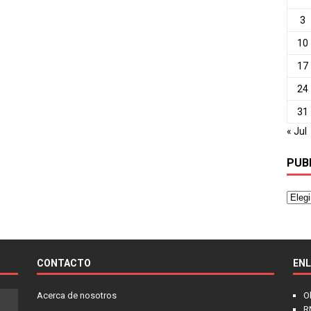
3
10
17
24
31
« Jul
PUB
CONTACTO
EN
Acerca de nosotros
O
R