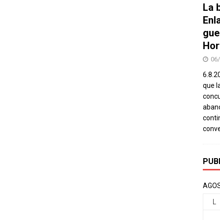
La b
Enl
gue
Hor
06
6.8.2
que l
concu
aband
conti
conv
PUB
AGOS
L