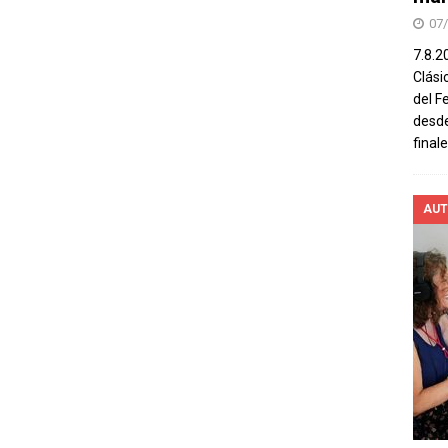
07
7.8.2
Clási
del F
desde
final
AUT