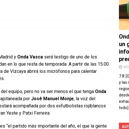
Ond
un 
inf
 Madrid y
Onda Vasca
será testigo de uno de los
pre
an en lo que resta de temporada. A partir de las 15.00
07
a de Vizcaya abrirá los micrófonos para calentar
7.8.2
és.
y las
regio
ía del equipo, pero no va ser menos el que tenga
Onda
desde
 Capitaneada por
José Manuel Monje
, la voz del
exhau
 estará acompañada por dos exfutbolistas rojiblancos
todo]
ran Yeste y Patxi Ferreira.
es “el partido más importante del año, el que la gente
AUT