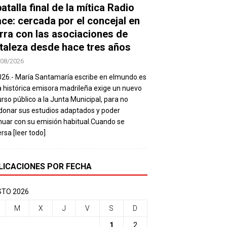
atalla final de la mítica Radio
ace: cercada por el concejal en
rra con las asociaciones de
taleza desde hace tres años
/08/2026
026.- María Santamaría escribe en elmundo.es
a histórica emisora madrileña exige un nuevo
rso público a la Junta Municipal, para no
onar sus estudios adaptados y poder
nuar con su emisión habitual.Cuando se
ersa
[leer todo]
LICACIONES POR FECHA
TO 2026
M
X
J
V
S
D
1
2