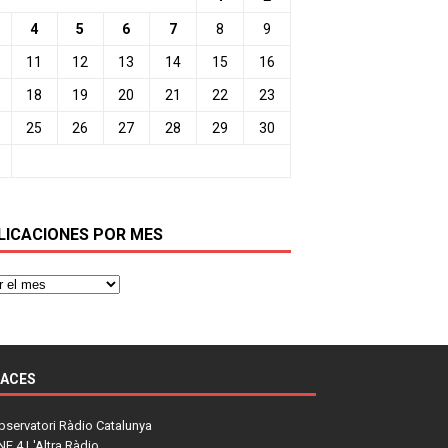
4
5
6
7
8
9
11
12
13
14
15
16
18
19
20
21
22
23
25
26
27
28
29
30
LICACIONES POR MES
LACES
bservatori Ràdio Catalunya
NE 4 L'Altra Ràdio