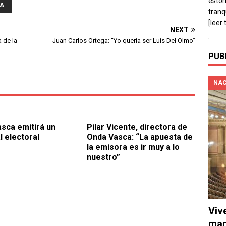
estó
A
tranq
[leer 
NEXT
 de la
Juan Carlos Ortega: “Yo queria ser Luis Del Olmo”
PUB
NAC
sca emitirá un
Pilar Vicente, directora de
l electoral
Onda Vasca: “La apuesta de
la emisora es ir muy a lo
nuestro”
Viv
man