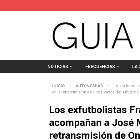
NOTICIAS
FRECUENCIAS
LA
INICIO
AUTONOMÍAS
Los exfutbolis
en la retransmisión de Onda Vasca del Athletic 
Los exfutbolistas Fr
acompañan a José M
retransmisión de On