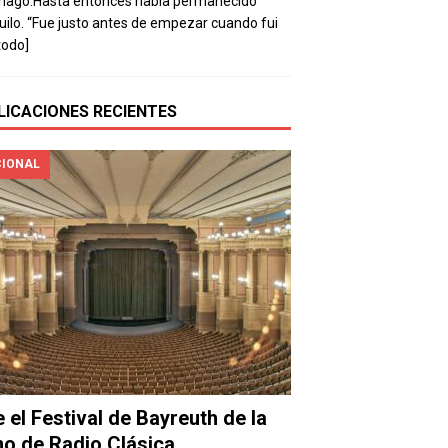
mago.Hasta entonces había permanecido
uilo. “Fue justo antes de empezar cuando fui
todo]
LICACIONES RECIENTES
IONAL
e el Festival de Bayreuth de la
o de Radio Clásica