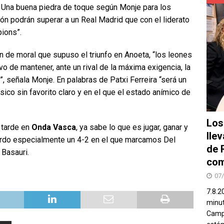
 Una buena piedra de toque según Monje para los
ión podrán superar a un Real Madrid que con el liderato
pions”.
n de moral que supuso el triunfo en Anoeta, “los leones
ivo de mantener, ante un rival de la máxima exigencia, la
, señala Monje. En palabras de Patxi Ferreira “será un
ico sin favorito claro y en el que el estado anímico de
Los
 tarde en
Onda Vasca
, ya sabe lo que es jugar, ganar y
lle
erdo especialmente un 4-2 en el que marcamos Del
de 
 Basauri.
com
07
7.8.2
minut
Campo