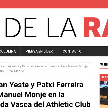
 COLUMNA
PIENSA EN LÍDER
CONTACTO
PUB
tas Fran Yeste y Patxi Ferreira acompañan a José Manuel Monje
Club – Real Madrid
NAC
an Yeste y Patxi Ferreira
anuel Monje en la
da Vasca del Athletic Club