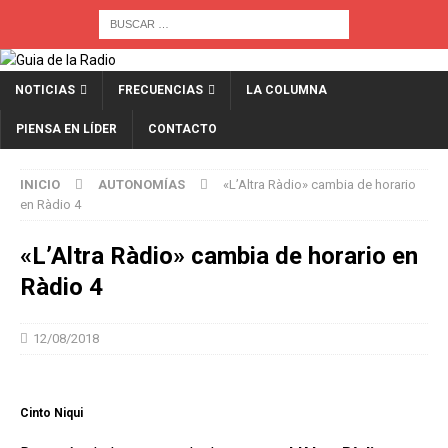
NOTICIAS
FRECUENCIAS
LA COLUMNA
PIENSA EN LÍDER
CONTACTO
INICIO
AUTONOMÍAS
«L’Altra Ràdio» cambia de horario
en Ràdio 4
«L’Altra Ràdio» cambia de horario en
Ràdio 4
12/08/2018
Cinto Niqui