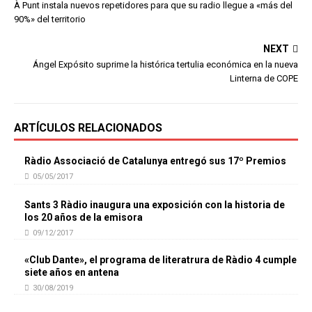
À Punt instala nuevos repetidores para que su radio llegue a «más del
90%» del territorio
NEXT
Ángel Expósito suprime la histórica tertulia económica en la nueva
Linterna de COPE
ARTÍCULOS RELACIONADOS
Ràdio Associació de Catalunya entregó sus 17º Premios
05/05/2017
Sants 3 Ràdio inaugura una exposición con la historia de
los 20 años de la emisora
09/12/2017
«Club Dante», el programa de literatrura de Ràdio 4 cumple
siete años en antena
30/08/2019