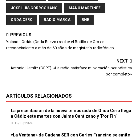
JOSE LUIS CORROCHANO
MANU MARTINEZ
ONDA CERO
RADIO MARCA
RNE
PREVIOUS
Yolanda Ordás (Onda Bierzo) recibe el Botillo de Oro en
reconocimiento a más de 60 años de magisterio radiofónico
NEXT
Antonio Herráiz (COPE): «La radio satisface mi vocación periodística
por completo»
ARTÍCULOS RELACIONADOS
La presentación de la nueva temporada de Onda Cero llega
a Cádiz este martes con Jaime Cantizano y ‘Por Fin’
19/10/2024
«La Ventana» de Cadena SER con Carles Francino se emite