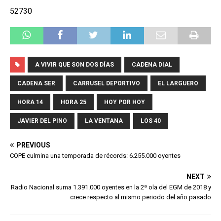
52730
A VIVIR QUE SON DOS DÍAS
CADENA DIAL
CADENA SER
CARRUSEL DEPORTIVO
EL LARGUERO
HORA 14
HORA 25
HOY POR HOY
JAVIER DEL PINO
LA VENTANA
LOS 40
PREVIOUS
COPE culmina una temporada de récords: 6.255.000 oyentes
NEXT
Radio Nacional suma 1.391.000 oyentes en la 2ª ola del EGM de 2018 y
crece respecto al mismo periodo del año pasado