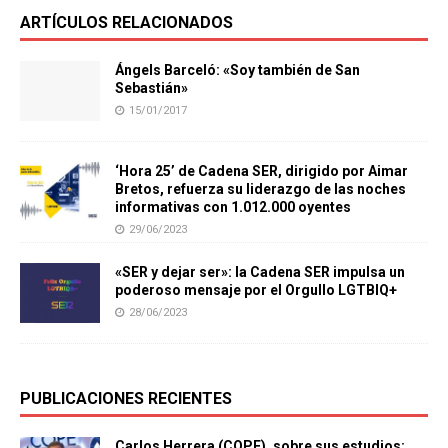
ARTÍCULOS RELACIONADOS
Ángels Barceló: «Soy también de San
Sebastián»
15/01/2017
‘Hora 25’ de Cadena SER, dirigido por Aimar
Bretos, refuerza su liderazgo de las noches
informativas con 1.012.000 oyentes
29/06/2023
«SER y dejar ser»: la Cadena SER impulsa un
poderoso mensaje por el Orgullo LGTBIQ+
28/06/2023
PUBLICACIONES RECIENTES
Carlos Herrera (COPE), sobre sus estudios: