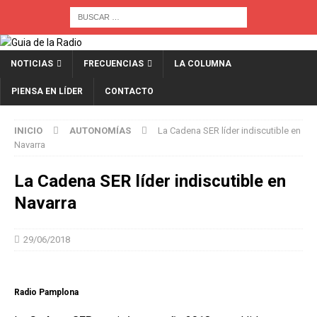
NOTICIAS
FRECUENCIAS
LA COLUMNA
PIENSA EN LÍDER
CONTACTO
INICIO
AUTONOMÍAS
La Cadena SER líder indiscutible en
Navarra
La Cadena SER líder indiscutible en
Navarra
29/06/2018
Radio Pamplona