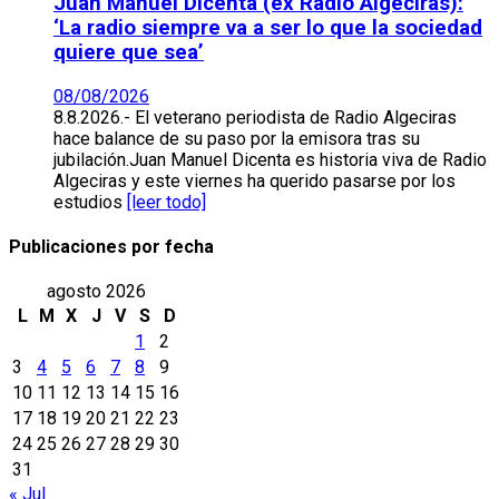
Juan Manuel Dicenta (ex Radio Algeciras):
‘La radio siempre va a ser lo que la sociedad
quiere que sea’
08/08/2026
8.8.2026.- El veterano periodista de Radio Algeciras
hace balance de su paso por la emisora tras su
jubilación.Juan Manuel Dicenta es historia viva de Radio
Algeciras y este viernes ha querido pasarse por los
estudios
[leer todo]
Publicaciones por fecha
agosto 2026
L
M
X
J
V
S
D
1
2
3
4
5
6
7
8
9
10
11
12
13
14
15
16
17
18
19
20
21
22
23
24
25
26
27
28
29
30
31
« Jul