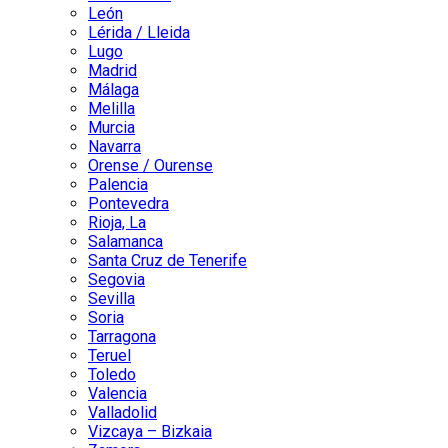
León
Lérida / Lleida
Lugo
Madrid
Málaga
Melilla
Murcia
Navarra
Orense / Ourense
Palencia
Pontevedra
Rioja, La
Salamanca
Santa Cruz de Tenerife
Segovia
Sevilla
Soria
Tarragona
Teruel
Toledo
Valencia
Valladolid
Vizcaya – Bizkaia