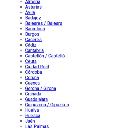
Almería
Asturias
Ávila
Badajoz
Baleares / Balears
Barcelona
Burgos
Cáceres
Cádiz
Cantabria
Castellón / Castelló
Ceuta
Ciudad Real
Córdoba
Coruña
Cuenca
Gerona / Girona
Granada
Guadalajara
Guipuzcoa / Gipuzkoa
Huelva
Huesca
Jaén
Las Palmas