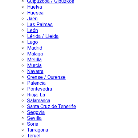
Guipuzcoa / Gipuzkoa
Huelva
Huesca
Jaén
Las Palmas
León
Lérida / Lleida
Lugo
Madrid
Málaga
Melilla
Murcia
Navarra
Orense / Ourense
Palencia
Pontevedra
Rioja, La
Salamanca
Santa Cruz de Tenerife
Segovia
Sevilla
Soria
Tarragona
Teruel