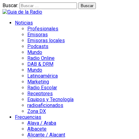
Buscar:
Noticias
Profesionales
Emisoras
Emisoras locales
Podcasts
Mundo
Radio Online
DAB & DRM
Mundo
Latinoamérica
Marketing
Radio Escolar
Receptores
Equipos y Tecnología
radioaficionados
Zona DX
Frecuencias
Alava / Araba
Albacete
Alicante / Alacant