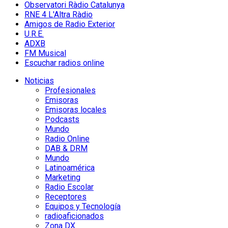
Observatori Ràdio Catalunya
RNE 4 L'Altra Ràdio
Amigos de Radio Exterior
U.R.E.
ADXB
FM Musical
Escuchar radios online
Noticias
Profesionales
Emisoras
Emisoras locales
Podcasts
Mundo
Radio Online
DAB & DRM
Mundo
Latinoamérica
Marketing
Radio Escolar
Receptores
Equipos y Tecnología
radioaficionados
Zona DX