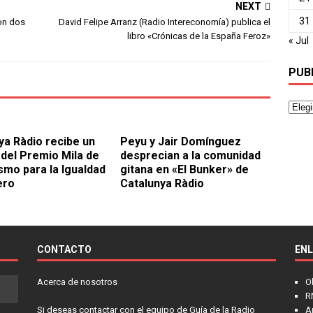
NEXT
31
on dos
David Felipe Arranz (Radio Intereconomía) publica el
libro «Crónicas de la España Feroz»
« Jul
PUB
ya Ràdio recibe un
Peyu y Jair Domínguez
 del Premio Mila de
desprecian a la comunidad
smo para la Igualdad
gitana en «El Bunker» de
ero
Catalunya Ràdio
CONTACTO
EN
Acerca de nosotros
O
R
Si deseas contactar con el equipo de Guía de la Radio
A