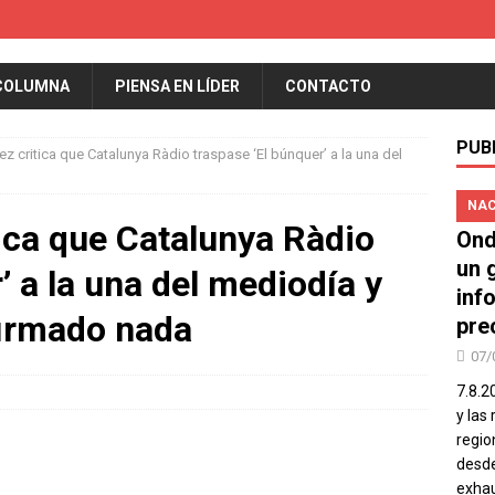
COLUMNA
PIENSA EN LÍDER
CONTACTO
PUB
z critica que Catalunya Ràdio traspase ‘El búnquer’ a la una del
NAC
ica que Catalunya Ràdio
Ond
un 
’ a la una del mediodía y
inf
firmado nada
pre
07/
7.8.2
y las
regio
desde
exhau