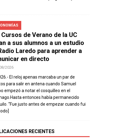
ONOMÍAS
 Cursos de Verano de la UC
van a sus alumnos a un estudio
Radio Laredo para aprender a
unicar en directo
08/2026
026.- El reloj apenas marcaba un par de
os para salir en antena cuando Samuel
 empezó a notar el cosquilleo en el
mago.Hasta entonces había permanecido
uilo. “Fue justo antes de empezar cuando fui
todo]
LICACIONES RECIENTES