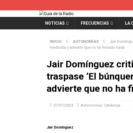
NOTICIAS
FRECUENCIAS
LA 
INICIO
AUTONOMÍAS
Jair Domíngue
mediodía y advierte que no ha firmado nada
Jair Domínguez crit
traspase ‘El búnquer
advierte que no ha 
07/07/2024
Autonomías
,
Catalunya
Jair Domínguez