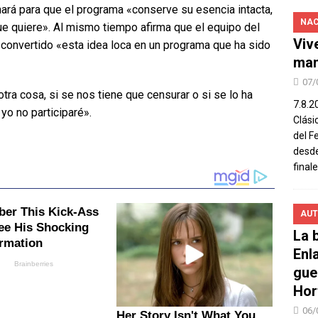
chará para que el programa «conserve su esencia intacta,
NAC
ue quiere». Al mismo tiempo afirma que el equipo del
Viv
convertido «esta idea loca en un programa que ha sido
man
07/
tra cosa, si se nos tiene que censurar o si se lo ha
7.8.2
 yo no participaré».
Clási
del F
desde
final
AUT
La b
Enl
gue
Hor
06/