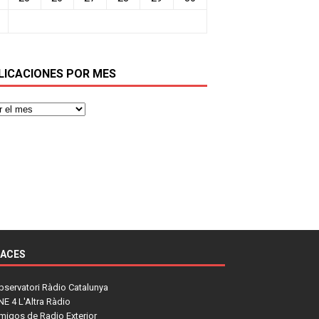
LICACIONES POR MES
LACES
bservatori Ràdio Catalunya
NE 4 L'Altra Ràdio
migos de Radio Exterior