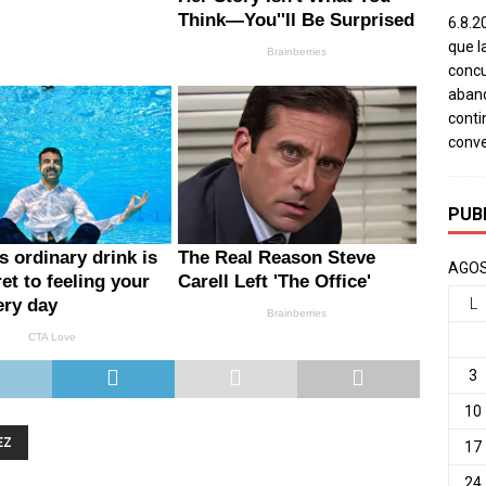
6.8.2
que l
concu
aband
conti
conv
PUB
AGOS
L
3
10
EZ
17
24