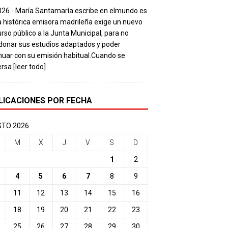
026.- María Santamaría escribe en elmundo.es
a histórica emisora madrileña exige un nuevo
rso público a la Junta Municipal, para no
onar sus estudios adaptados y poder
nuar con su emisión habitual.Cuando se
ersa
[leer todo]
LICACIONES POR FECHA
TO 2026
M
X
J
V
S
D
1
2
4
5
6
7
8
9
11
12
13
14
15
16
18
19
20
21
22
23
25
26
27
28
29
30