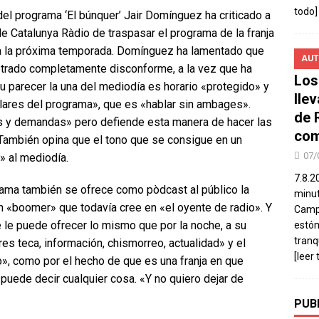
todo]
el programa ‘El búnquer’ Jair Domínguez ha criticado a
de Catalunya Ràdio de traspasar el programa de la franja
día la próxima temporada. Domínguez ha lamentado que
AUT
strado completamente disconforme, a la vez que ha
Los
su parecer la una del mediodía es horario «protegido» y
lle
ilares del programa», que es «hablar sin ambages».
de 
s y demandas» pero defiende esta manera de hacer las
com
 También opina que el tono que se consigue en un
07/
» al mediodía.
7.8.2
ma también se ofrece como pòdcast al público la
minut
n «boomer» que todavía cree en «el oyente de radio». Y
Campo
e le puede ofrecer lo mismo que por la noche, a su
estó
tranq
res teca, información, chismorreo, actualidad» y el
[leer 
o», como por el hecho de que es una franja en que
uede decir cualquier cosa. «Y no quiero dejar de
PUB