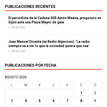
PUBLICACIONES RECIENTES
El periodista de la Cadena SER Antón Meana, pregonero en
Gijón ante una Plaza Mayor de gala
08/08/2026
Juan Manuel Dicenta (ex Radio Algeciras): ‘La radio
siempre va a ser lo que la sociedad quiere que sea’
08/08/2026
PUBLICACIONES POR FECHA
AGOSTO 2026
L
M
X
J
V
S
D
1
2
3
4
5
6
7
8
9