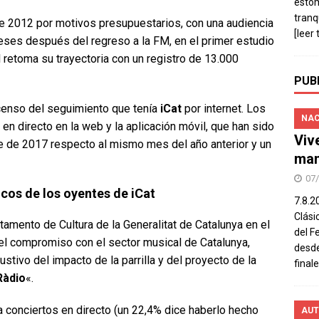
estó
tranq
 2012 por motivos presupuestarios, con una audiencia
[leer 
ses después del regreso a la FM, en el primer estudio
l retoma su trayectoria con un registro de 13.000
PUB
censo del seguimiento que tenía
iCat
por internet. Los
NAC
n directo en la web y la aplicación móvil, que han sido
Viv
e de 2017 respecto al mismo mes del año anterior y un
man
07
icos de los oyentes de iCat
7.8.2
Clási
tamento de Cultura de la Generalitat de Catalunya en el
del F
el compromiso con el sector musical de Catalunya,
desde
tivo del impacto de la parrilla y del proyecto de la
final
Ràdio
«.
a conciertos en directo (un 22,4% dice haberlo hecho
AUT