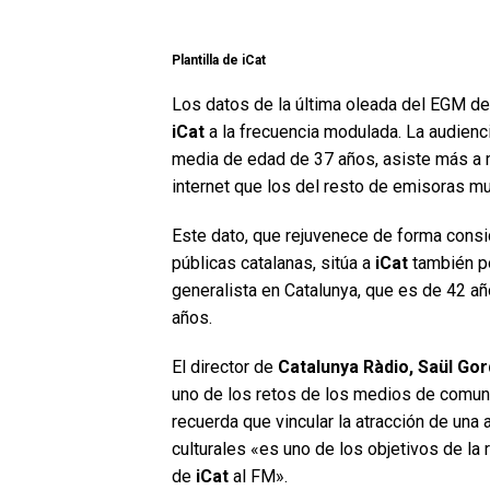
Plantilla de iCat
Los datos de la última oleada del EGM d
iCat
a la frecuencia modulada. La audienci
media de edad de 37 años, asiste más a 
internet que los del resto de emisoras mu
Este dato, que rejuvenece de forma consi
públicas catalanas, sitúa a
iCat
también po
generalista en Catalunya, que es de 42 año
años.
El director de
Catalunya Ràdio, Saül Gord
uno de los retos de los medios de comunica
recuerda que vincular la atracción de una
culturales «es uno de los objetivos de la
de
iCat
al FM».