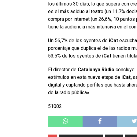
los últimos 30 días, lo que supera con cr
es el más asiduo al teatro (un 11,7% decl
compra por internet (un 26,6%, 10 puntos
tiene la audiencia más intensiva en el con
Un 56,7% de los oyentes de
iCat
escuchan 
porcentaje que duplica el de las radios 
53,5% de los oyentes de
iCat
tienen titul
El director de
Catalunya Ràdio
concluye: 
estímulos en esta nueva etapa de
iCat,
as
digital y captando perfiles que hasta aho
de la radio pública».
51002