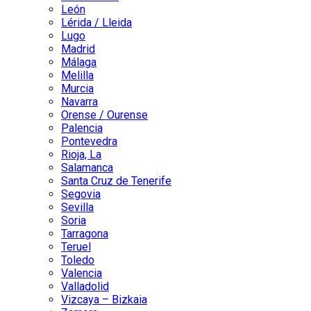
León
Lérida / Lleida
Lugo
Madrid
Málaga
Melilla
Murcia
Navarra
Orense / Ourense
Palencia
Pontevedra
Rioja, La
Salamanca
Santa Cruz de Tenerife
Segovia
Sevilla
Soria
Tarragona
Teruel
Toledo
Valencia
Valladolid
Vizcaya – Bizkaia