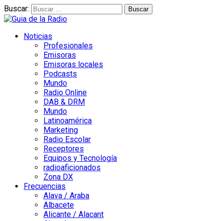
Buscar:
Noticias
Profesionales
Emisoras
Emisoras locales
Podcasts
Mundo
Radio Online
DAB & DRM
Mundo
Latinoamérica
Marketing
Radio Escolar
Receptores
Equipos y Tecnología
radioaficionados
Zona DX
Frecuencias
Alava / Araba
Albacete
Alicante / Alacant