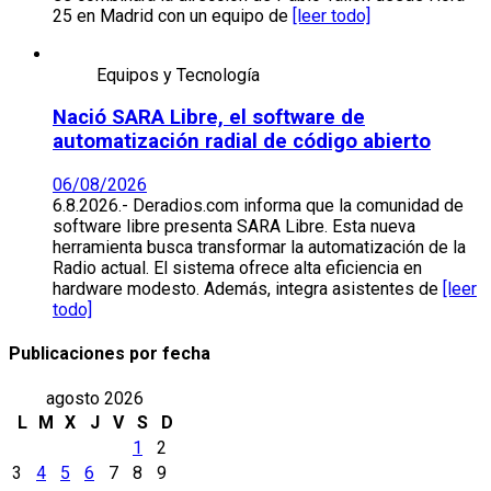
25 en Madrid con un equipo de
[leer todo]
Equipos y Tecnología
Nació SARA Libre, el software de
automatización radial de código abierto
06/08/2026
6.8.2026.- Deradios.com informa que la comunidad de
software libre presenta SARA Libre. Esta nueva
herramienta busca transformar la automatización de la
Radio actual. El sistema ofrece alta eficiencia en
hardware modesto. Además, integra asistentes de
[leer
todo]
Publicaciones por fecha
agosto 2026
L
M
X
J
V
S
D
1
2
3
4
5
6
7
8
9