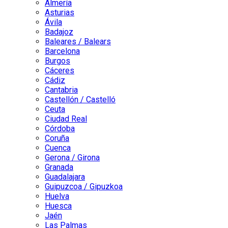
Almería
Asturias
Ávila
Badajoz
Baleares / Balears
Barcelona
Burgos
Cáceres
Cádiz
Cantabria
Castellón / Castelló
Ceuta
Ciudad Real
Córdoba
Coruña
Cuenca
Gerona / Girona
Granada
Guadalajara
Guipuzcoa / Gipuzkoa
Huelva
Huesca
Jaén
Las Palmas