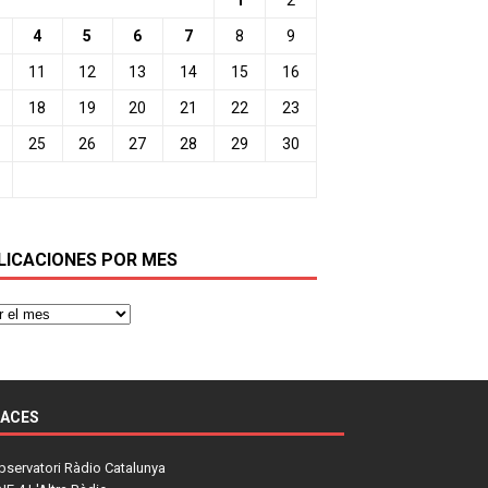
4
5
6
7
8
9
11
12
13
14
15
16
18
19
20
21
22
23
25
26
27
28
29
30
LICACIONES POR MES
LACES
bservatori Ràdio Catalunya