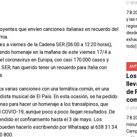
07/
7.8.2
y las
regio
oyentes que envíen canciones italianas en recuerdo del
desde
mia.
exhau
nes a viernes de la Cadena SER (06:00 a 12:20 horas),
todo]
iendo homenaje en la mañana de este viernes 17/4 a
 del coronavirus en Europa, con casi 170.000 casos y
AUT
ER, han querido tener un recuerdo para Italia con
a.
Los
lle
ca varias canciones con una temática común, en una
de 
odista musical de El País. En esta ocasión, se ha pedido
com
ianas para hacer un homenaje a los transalpinos, que
07/
el COVID-19, aunque poco a poco llegan resultados. De
7.8.2
endido el confinamiento hasta el 3 de mayo. Los
minut
pueden hacerlo escribiendo por Whatsapp al 638 31 34
Campo
0 800.