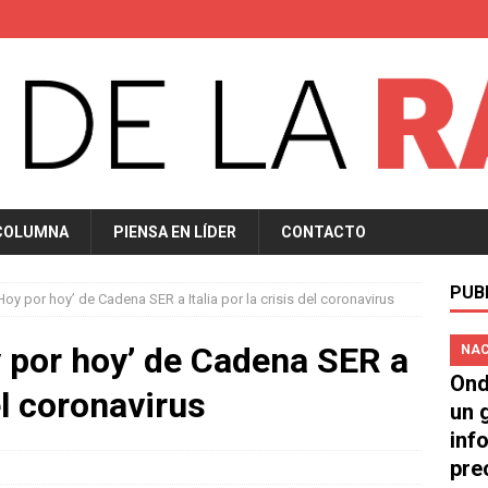
COLUMNA
PIENSA EN LÍDER
CONTACTO
PUB
oy por hoy’ de Cadena SER a Italia por la crisis del coronavirus
 por hoy’ de Cadena SER a
NAC
Ond
del coronavirus
un 
inf
pre