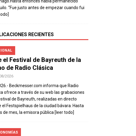
mago.Hasta entonces había permanecido
uilo. “Fue justo antes de empezar cuando fui
todo]
LICACIONES RECIENTES
IONAL
e el Festival de Bayreuth de la
o de Radio Clásica
08/2026
026.- Beckmesser.com informa que Radio
ca ofrece a través de su web las grabaciones
estival de Bayreuth, realizadas en directo
 el Festspielhaus de la ciudad bávara. Hasta
es de mes, la emisora pública
[leer todo]
ONOMÍAS