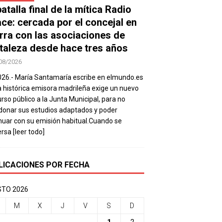
atalla final de la mítica Radio
ace: cercada por el concejal en
rra con las asociaciones de
taleza desde hace tres años
08/2026
026.- María Santamaría escribe en elmundo.es
a histórica emisora madrileña exige un nuevo
rso público a la Junta Municipal, para no
onar sus estudios adaptados y poder
nuar con su emisión habitual.Cuando se
ersa
[leer todo]
LICACIONES POR FECHA
TO 2026
M
X
J
V
S
D
1
2