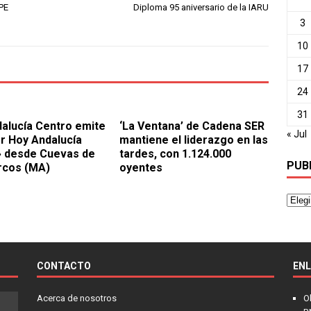
OPE
Diploma 95 aniversario de la IARU
3
10
17
24
31
alucía Centro emite
‘La Ventana’ de Cadena SER
« Jul
r Hoy Andalucía
mantiene el liderazgo en las
» desde Cuevas de
tardes, con 1.124.000
PUB
rcos (MA)
oyentes
CONTACTO
EN
Acerca de nosotros
O