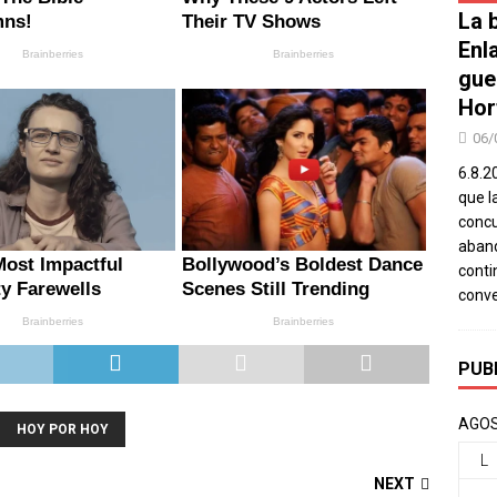
La b
Enl
gue
Hor
06/
6.8.2
que l
concu
aband
conti
conv
PUB
AGOS
HOY POR HOY
L
NEXT