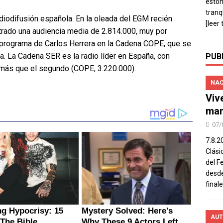
estó
tranq
adiodifusión española. En la oleada del EGM recién
[leer 
strado una audiencia media de 2.814.000, muy por
 programa de Carlos Herrera en la Cadena COPE, que se
. La Cadena SER es la radio líder en España, con
PUB
n más que el segundo (COPE, 3.220.000).
NAC
Viv
man
07/
7.8.2
Clási
del F
desde
final
AUT