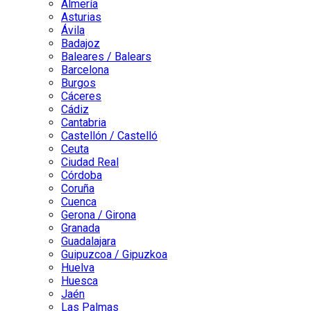
Almería
Asturias
Ávila
Badajoz
Baleares / Balears
Barcelona
Burgos
Cáceres
Cádiz
Cantabria
Castellón / Castelló
Ceuta
Ciudad Real
Córdoba
Coruña
Cuenca
Gerona / Girona
Granada
Guadalajara
Guipuzcoa / Gipuzkoa
Huelva
Huesca
Jaén
Las Palmas