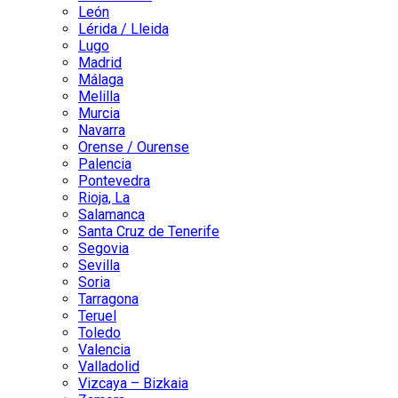
León
Lérida / Lleida
Lugo
Madrid
Málaga
Melilla
Murcia
Navarra
Orense / Ourense
Palencia
Pontevedra
Rioja, La
Salamanca
Santa Cruz de Tenerife
Segovia
Sevilla
Soria
Tarragona
Teruel
Toledo
Valencia
Valladolid
Vizcaya – Bizkaia