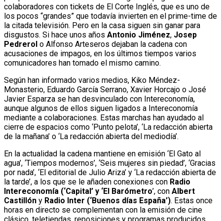
colaboradores con tickets de El Corte Inglés, que es uno de
los pocos “grandes” que todavía invierten en el prime-time de
la citada televisión. Pero en la casa siguen sin ganar para
disgustos. Si hace unos años
Antonio Jiménez
,
Josep
Pedrerol
o Alfonso Arteseros dejaban la cadena con
acusaciones de impagos, en los últimos tiempos varios
comunicadores han tomado el mismo camino.
Según han informado varios medios, Kiko Méndez-
Monasterio, Eduardo García Serrano, Xavier Horcajo o José
Javier Esparza se han desvinculado con Intereconomía,
aunque algunos de ellos siguen ligados a Intereconomía
mediante a colaboraciones. Estas marchas han ayudado al
cierre de espacios como ‘Punto pelota’, ‘La redacción abierta
de la mañana’ o ‘La redacción abierta del mediodía’.
En la actualidad la cadena mantiene en emisión ‘El Gato al
agua’, ‘Tiempos modernos’, ‘Seis mujeres sin piedad’, ‘Gracias
por nada’, ‘El editorial de Julio Ariza’ y ‘La redacción abierta de
la tarde’, a los que se le añaden conexiones con
Radio
Intereconomía (‘Capital’ y ‘El Barómetro
’, con
Albert
Castillón
y
Radio Inter (‘Buenos días España’)
. Estas once
horas en directo se complementan con la emisión de cine
clásico, teletiendas, reposiciones y programas producidos