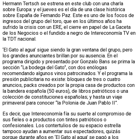
Hermann Tertsch se estrena en este club con una charla
sobre Europa: y el jueves es el día de una clase histórica
sobre España de Fernando Paz. Este es uno de los focos de
ingresos del grupo del toro, que en los últimos años ha
sufrido la crisis con un ERE, el cierre en papel de La Gaceta
de los Negocios o el fundido a negro de Intereconomía TV en
la TDT nacional.
‘El Gato al agua’ sigue siendo la gran ventana del grupo, pero
los grandes anunciantes brillan por su ausencia. En el
programa dirigido y presentado por Gonzalo Bans se prima la
sección “La bodega del Gato”, con dos enólogas
recomendando algunos vinos patrocinados. Y el programa la
presión publicitaria no existe: bloques de tres o cuatro
anuncios, packs creados por la propia casa de productos con
la bandera española (50 euros), de libros patrióticos o una
colección de constituciones españolas; y hasta un viaje
primaveral para conocer “la Polonia de Juan Pablo II”.
Es decir, que Intereconomía fía su suerte al compromiso de
sus fieles o a productos con tintes patrióticos o
confesionales. Los contertulios de su espacio estrella
tampoco ayudan a aumentar sus espectadores, quizás
porque durante años en ‘El Gato al agua’ se pagó a los