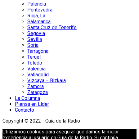
Palencia
Pontevedra
Rioja, La
Salamanca
Santa Cruz de Tenerife
Segovia
Sevilla
Soria
Tarragona
Teruel
Toledo
Valencia
Valladolid
Vizcaya – Bizkaia
Zamora
Zaragoza
La Columna
Piensa en Líder
Contacto
Copyright © 2022 - Guía de la Radio
Utilizamos cookies para asegurar que damos la mejor
experiencia al usuario en Guía de la Radio. Si continúa