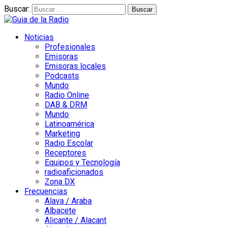
Buscar:
Noticias
Profesionales
Emisoras
Emisoras locales
Podcasts
Mundo
Radio Online
DAB & DRM
Mundo
Latinoamérica
Marketing
Radio Escolar
Receptores
Equipos y Tecnología
radioaficionados
Zona DX
Frecuencias
Alava / Araba
Albacete
Alicante / Alacant