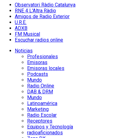
Observatori Ràdio Catalunya
RNE 4 L'Altra Ràdio
Amigos de Radio Exterior
U.R.E.
ADXB
FM Musical
Escuchar radios online
Noticias
Profesionales
Emisoras
Emisoras locales
Podcasts
Mundo
Radio Online
DAB & DRM
Mundo
Latinoamérica
Marketing
Radio Escolar
Receptores
Equipos y Tecnología
radioaficionados