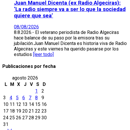
Juan Manuel Dicenta (ex Radio Algeciras):
‘La radio siempre va a ser lo que la sociedad
quiere que sea’
08/08/2026
8.8.2026.- El veterano periodista de Radio Algeciras
hace balance de su paso por la emisora tras su
jubilación.Juan Manuel Dicenta es historia viva de Radio
Algeciras y este viernes ha querido pasarse por los
estudios
[leer todo]
Publicaciones por fecha
agosto 2026
L
M
X
J
V
S
D
1
2
3
4
5
6
7
8
9
10
11
12
13
14
15
16
17
18
19
20
21
22
23
24
25
26
27
28
29
30
31