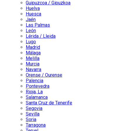
Guipuzcoa / Gipuzkoa
Huelva
Huesca
Jaén
Las Palmas
León
Lérida / Lleida
Lugo
Madrid
Málaga
Melilla
Murcia
Navarra
Orense / Ourense
Palencia
Pontevedra
Rioja, La
Salamanca
Santa Cruz de Tenerife
Segovia
Sevilla
Soria
Tarragona
Teruel