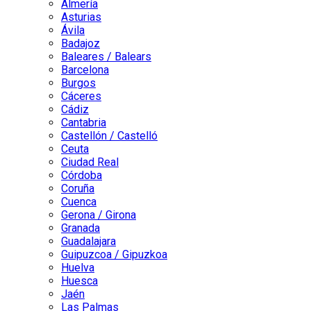
Almería
Asturias
Ávila
Badajoz
Baleares / Balears
Barcelona
Burgos
Cáceres
Cádiz
Cantabria
Castellón / Castelló
Ceuta
Ciudad Real
Córdoba
Coruña
Cuenca
Gerona / Girona
Granada
Guadalajara
Guipuzcoa / Gipuzkoa
Huelva
Huesca
Jaén
Las Palmas