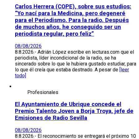
Carlos Herrera (COPE), sobre sus estudios:
“Yo nací para la Medicina, pero degeneré
para el Periodismo. Para la radio. Después
de muchos años, he conseguido ser un
periodista regular, pero feliz”
08/08/2026
8.8.2026.- Adrián López escribe en lecturas.com que el
periodista, líder incondicional de la radio, se ha
sincerado sobre lo que le hubiera gustado estudiar, para
lo que él creía que estaba destnado. A pesar de
[leer
todo]
Profesionales
El Ayuntamiento de Ubrique concede el
Premio Talento Joven a Borja Troya, jefe de
Emisiones de Radio Sevilla
08/08/2026
8.8.2026.- El reconocimiento se entregará el próximo 10