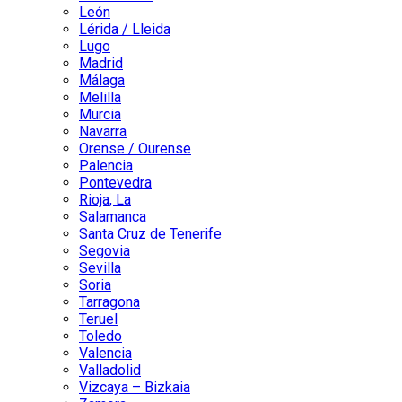
León
Lérida / Lleida
Lugo
Madrid
Málaga
Melilla
Murcia
Navarra
Orense / Ourense
Palencia
Pontevedra
Rioja, La
Salamanca
Santa Cruz de Tenerife
Segovia
Sevilla
Soria
Tarragona
Teruel
Toledo
Valencia
Valladolid
Vizcaya – Bizkaia