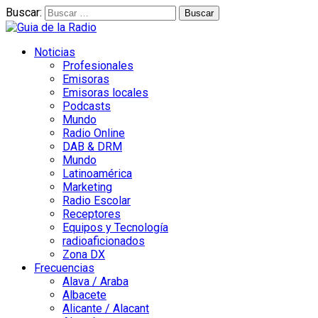
Buscar:
Noticias
Profesionales
Emisoras
Emisoras locales
Podcasts
Mundo
Radio Online
DAB & DRM
Mundo
Latinoamérica
Marketing
Radio Escolar
Receptores
Equipos y Tecnología
radioaficionados
Zona DX
Frecuencias
Alava / Araba
Albacete
Alicante / Alacant