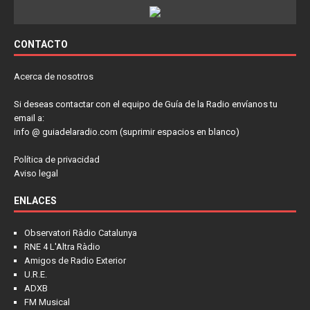
CONTACTO
Acerca de nosotros
Si deseas contactar con el equipo de Guía de la Radio envíanos tu
email a:
info @ guiadelaradio.com (suprimir espacios en blanco)
Política de privacidad
Aviso legal
ENLACES
Observatori Ràdio Catalunya
RNE 4 L'Altra Ràdio
Amigos de Radio Exterior
U.R.E.
ADXB
FM Musical