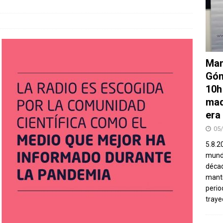
Man
Góm
10h
mad
era
05
5.8.2
mundo
décad
manti
perio
traye