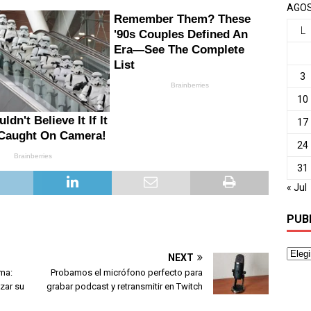
AGOS
L
3
10
17
24
31
« Jul
PUB
NEXT
ma:
Probamos el micrófono perfecto para
zar su
grabar podcast y retransmitir en Twitch