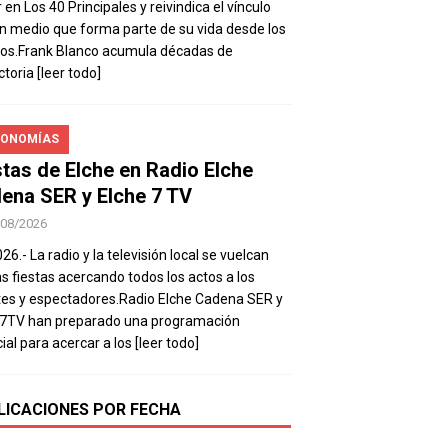
 en Los 40 Principales y reivindica el vínculo
n medio que forma parte de su vida desde los
os.Frank Blanco acumula décadas de
ctoria
[leer todo]
ONOMÍAS
stas de Elche en Radio Elche
ena SER y Elche 7 TV
/08/2026
26.- La radio y la televisión local se vuelcan
as fiestas acercando todos los actos a los
es y espectadores.Radio Elche Cadena SER y
e7TV han preparado una programación
ial para acercar a los
[leer todo]
LICACIONES POR FECHA