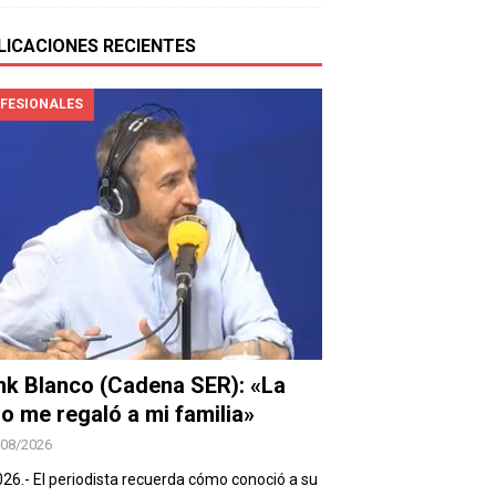
LICACIONES RECIENTES
FESIONALES
nk Blanco (Cadena SER): «La
io me regaló a mi familia»
/08/2026
026.- El periodista recuerda cómo conoció a su