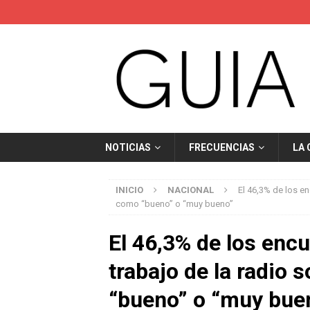
NOTICIAS
FRECUENCIAS
LA
INICIO
NACIONAL
El 46,3% de los e
como “bueno” o “muy bueno”
El 46,3% de los enc
trabajo de la radio
“bueno” o “muy bue