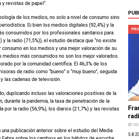
 y revistas de papel”.
PUB
tipología de los medios, no solo a nivel de consumo sino
periodística. Si bien los medios digitales (92,4%) y la
PRO
ás consumidos por los profesionales sanitarios para
 y la radio (71,5%)), el estudio destaca que “no existe
or consumo en los medios y una mejor valoración de su
los medios más consumidos no son los mejor valorados.
orado por la comunidad científica. El 46,3% de los
misoras de radio como “bueno” o “muy bueno”, seguida
 y las cadenas de televisión.
do, duplicando incluso las valoraciones positivas de la
n, durante la pandemia, la tasa de penetración de la
Fra
 por la radio (56,9%), los diarios (21,7%) y las revistas
rad
05
na publicación anterior sobre el estudio del Media
5.8.2
 Fabra sobre los cambios en los hábitos de escucha,