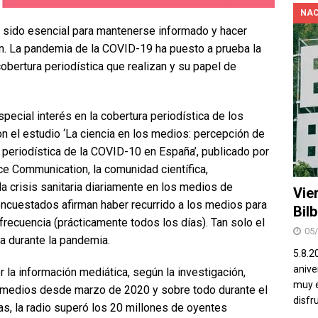
NAC
a sido esencial para mantenerse informado y hacer
ón. La pandemia de la COVID-19 ha puesto a prueba la
obertura periodística que realizan y su papel de
pecial interés en la cobertura periodística de los
 el estudio ‘La ciencia en los medios: percepción de
a periodística de la COVID-10 en España’, publicado por
ce Communication, la comunidad científica,
a crisis sanitaria diariamente en los medios de
Vie
encuestados afirman haber recurrido a los medios para
Bil
recuencia (prácticamente todos los días). Tan solo el
05
a durante la pandemia.
5.8.2
aniver
r la información mediática, según la investigación,
muy e
 medios desde marzo de 2020 y sobre todo durante el
disfr
as, la radio superó los 20 millones de oyentes