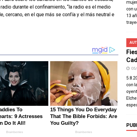
mujer
adio durante el confinamiento, “la radio es el medio
con u
ble, cercano, en el que más se confía y el más neutral e
13 añ
traye
AUT
Fie
Cad
05
5.8.20
con l
oyent
Elch
espec
PUB