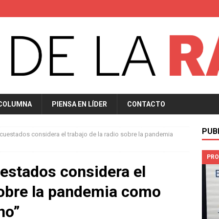
 COLUMNA
PIENSA EN LÍDER
CONTACTO
PUB
ncuestados considera el trabajo de la radio sobre la pandemia
PRO
uestados considera el
 sobre la pandemia como
no”